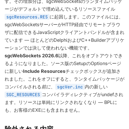
す。その増加分は、sgcWebSocketsのランタイムパッケ
ージがデフォルトで埋め込んでいるリソースファイル
に起因します。このファイルには、
sgcResources.RES
sgcWebSocketsサーバーがHTTP経由でリモートブラウ
ザに配信できるJavaScriptクライアントバンドルが含まれ
ています — ほとんどのDelphiおよびC++Builderアプリケ
ーションでは決して使われない機能です。
sgcWebSockets 2026.6
以降、これをオプトアウトでき
るようになりました。ソース版のSetupのOptionsページ
に新しい
Include Resources
チェックボックスが追加さ
れました。これをオフにすると、ランタイムパッケージが
コンパイルされる
前に
、
内の新しい
sgcVer.inc
コンパイラディレクティブがundefされ
SGC_RESOURCES
ます。リソースは単純にリンクされなくなり — BPLに
も、お客様のEXEにも含まれません。