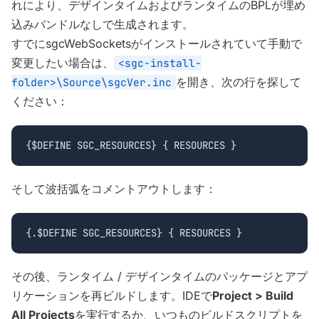
れにより、デザインタイムおよびランタイムのBPLが埋め
込みバンドルなしで生成されます。
すでにsgcWebSocketsがインストールされていて手動で
変更したい場合は、
<sgc-install-
を開き、次の行を探して
folder>\Source\sgcVer.inc
ください：
{$DEFINE SGC_RESOURCES} { RESOURCES }
そして波括弧をコメントアウトします：
{.$DEFINE SGC_RESOURCES} { RESOURCES }
その後、ランタイム / デザインタイムのパッケージとアプ
リケーションを再ビルドします。IDEで
Project > Build
All Projects
を実行するか、いつものビルドスクリプトを