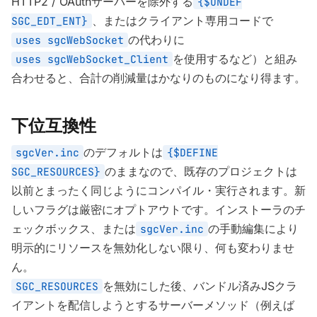
HTTP2 / OAuthサーバーを除外する
{$UNDEF
、またはクライアント専用コードで
SGC_EDT_ENT}
の代わりに
uses sgcWebSocket
を使用するなど）と組み
uses sgcWebSocket_Client
合わせると、合計の削減量はかなりのものになり得ます。
下位互換性
のデフォルトは
sgcVer.inc
{$DEFINE
のままなので、既存のプロジェクトは
SGC_RESOURCES}
以前とまったく同じようにコンパイル・実行されます。新
しいフラグは厳密にオプトアウトです。インストーラのチ
ェックボックス、または
の手動編集により
sgcVer.inc
明示的にリソースを無効化しない限り、何も変わりませ
ん。
を無効にした後、バンドル済みJSクラ
SGC_RESOURCES
イアントを配信しようとするサーバーメソッド（例えば