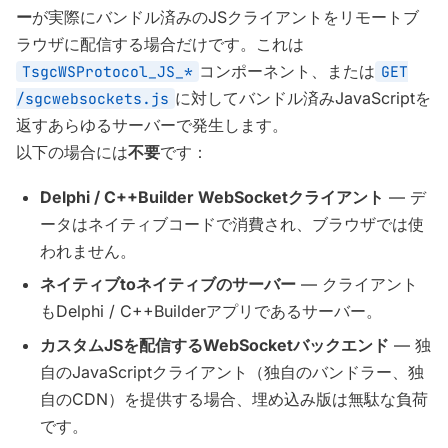
ー
が実際にバンドル済みのJSクライアントをリモートブ
ラウザに配信する場合だけです。これは
コンポーネント、または
TsgcWSProtocol_JS_*
GET
に対してバンドル済みJavaScriptを
/sgcwebsockets.js
返すあらゆるサーバーで発生します。
以下の場合には
不要
です：
Delphi / C++Builder WebSocketクライアント
— デ
ータはネイティブコードで消費され、ブラウザでは使
われません。
ネイティブtoネイティブのサーバー
— クライアント
もDelphi / C++Builderアプリであるサーバー。
カスタムJSを配信するWebSocketバックエンド
— 独
自のJavaScriptクライアント（独自のバンドラー、独
自のCDN）を提供する場合、埋め込み版は無駄な負荷
です。