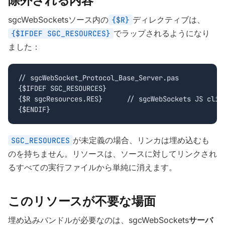
除外される内容
sgcWebSocketsソース内の
ディレクティブは、
{$R}
でラップされるようになり
{$IFDEF SGC_RESOURCES}
ました：
// sgcWebSocket_Protocol_Base_Server.pas

{$IFDEF SGC_RESOURCES}

{$R sgcResources.RES}      // sgcWebSockets JS clien
{$ENDIF}
が未定義の場合、リンカは埋め込むも
SGC_RESOURCES
のを持ちません。リソースは、ソースに対してリンクされ
るすべての実行ファイルから単純に消えます。
このリソースが不要な場面
埋め込みバンドルが必要なのは、sgcWebSockets
サーバ