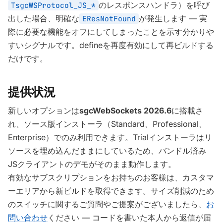
のレスポンスハンドラ）を呼び
TsgcWSProtocol_JS_*
出した場合、明確な
が発生します — 実
EResNotFound
際に必要な機能をオフにしてしまったことを示す分かりや
すいシグナルです。defineを再度有効にして再ビルドする
だけです。
提供状況
新しいオプションは
sgcWebSockets 2026.6
に搭載さ
れ、ソース版インストーラ（Standard、Professional、
Enterprise）でのみ利用できます。Trialインストーラはリ
ソースを埋め込んだままにしているため、バンドル済み
JSクライアントのデモがそのまま動作します。
有効なサブスクリプションをお持ちのお客様は、カスタマ
ーエリアから新ビルドを取得できます。サイズ削減のため
のスイッチに関するご質問やご提案がございましたら、
お
問い合わせ
ください — コードを書いた本人から返信が届