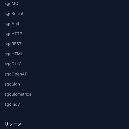
sgcMQ
sgcSocial
sgcAuth
sgcHTTP
sgcREST
sgcHTML
sgcQUIC
sgcOpenAPI
sgcSign
sgcBiometrics
sgcIndy
リソース