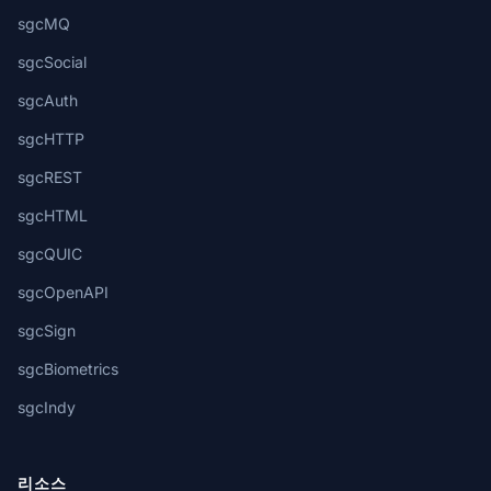
sgcMQ
sgcSocial
sgcAuth
sgcHTTP
sgcREST
sgcHTML
sgcQUIC
sgcOpenAPI
sgcSign
sgcBiometrics
sgcIndy
리소스