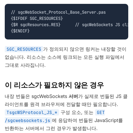
// sgcWebSocket_Protocol_Base_Server.pas

{$IFDEF SGC_RESOURCES}

{$R sgcResources.RES}      // sgcWebSockets JS clien
{$ENDIF}
가 정의되지 않으면 링커는 내장할 것이
SGC_RESOURCES
없습니다. 리소스는 소스에 링크되는 모든 실행 파일에서
그대로 사라집니다.
이 리소스가 필요하지 않은 경우
내장 번들은 sgcWebSockets
서버
가 실제로 번들된 JS 클
라이언트를 원격 브라우저에 전달할 때만 필요합니다.
구성 요소, 또는
TsgcWSProtocol_JS_*
GET
에 응답하여 번들된 JavaScript를
/sgcwebsockets.js
반환하는 서버에서 그런 경우가 발생합니다.