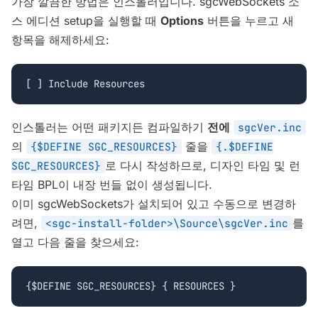
가장 깔끔한 방법은 인스톨러입니다. sgcWebSockets 소
스 에디션 setup을 실행할 때
Options
버튼을 누르고 새
항목을 해제하세요:
[ ] Include Resources
인스톨러는 어떤 패키지든 컴파일하기
전에
sgcVer.inc
의
줄을
{$DEFINE SGC_RESOURCES}
{.$DEFINE
로 다시 작성하므로, 디자인 타임 및 런
SGC_RESOURCES}
타임 BPL이 내장 번들 없이 생성됩니다.
이미 sgcWebSockets가 설치되어 있고 수동으로 변경하
려면,
를
<sgc-install-folder>\Source\sgcVer.inc
열고 다음 줄을 찾으세요:
{$DEFINE SGC_RESOURCES} { RESOURCES }