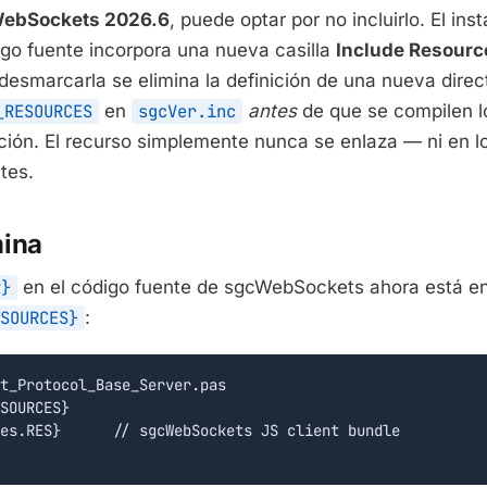
ebSockets 2026.6
, puede optar por no incluirlo. El ins
igo fuente incorpora una nueva casilla
Include Resourc
desmarcarla se elimina la definición de una nueva direc
_RESOURCES
en
sgcVer.inc
antes
de que se compilen l
ión. El recurso simplemente nunca se enlaza — ni en lo
tes.
mina
R}
en el código fuente de sgcWebSockets ahora está e
SOURCES}
:
t_Protocol_Base_Server.pas

SOURCES}

es.RES}      // sgcWebSockets JS client bundle
