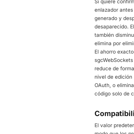
Si quiere confir
enlazador antes 
generado y desp
desaparecido. E
también disminuy
elimina por elim
El ahorro exact
sgcWebSockets qu
reduce de forma
nivel de edición 
OAuth, o elimin
código solo de c
Compatibil
El valor predet
modo que los pr