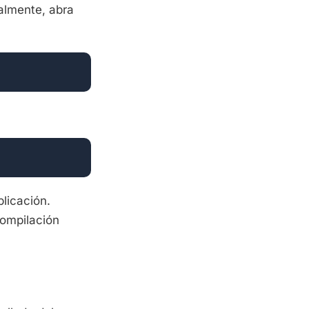
almente, abra
licación.
compilación