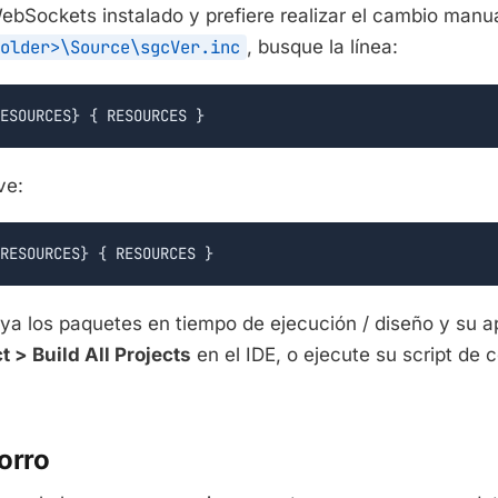
WebSockets instalado y prefiere realizar el cambio manu
older>\Source\sgcVer.inc
, busque la línea:
ESOURCES} { RESOURCES }
ve:
RESOURCES} { RESOURCES }
ya los paquetes en tiempo de ejecución / diseño y su ap
t > Build All Projects
en el IDE, o ejecute su script de 
orro