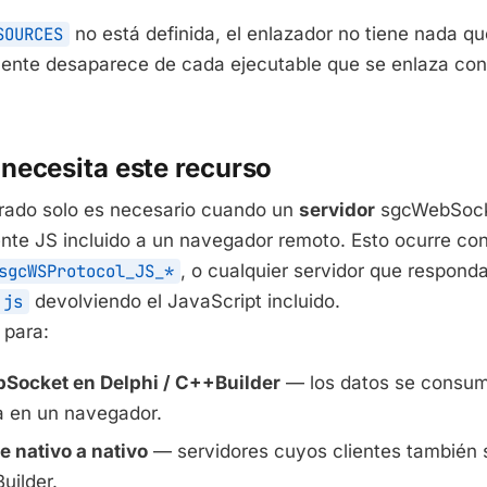
SOURCES
no está definida, el enlazador no tiene nada que
ente desaparece de cada ejecutable que se enlaza cont
necesita este recurso
grado solo es necesario cuando un
servidor
sgcWebSock
ente JS incluido a un navegador remoto. Esto ocurre con
sgcWSProtocol_JS_*
, o cualquier servidor que respond
.js
devolviendo el JavaScript incluido.
 para:
bSocket en Delphi / C++Builder
— los datos se consum
a en un navegador.
e nativo a nativo
— servidores cuyos clientes también 
uilder.