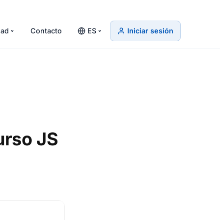
ad
Contacto
ES
Iniciar sesión
urso JS