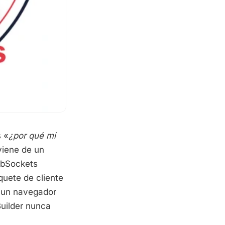
s «
¿por qué mi
viene de un
ebSockets
quete de cliente
 un navegador
Builder nunca