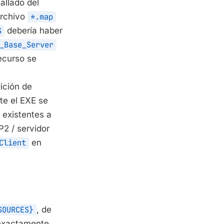
allado del
archivo
*.map
S
debería haber
_Base_Server
ecurso se
ición de
te el EXE se
 existentes a
2 / servidor
Client
en
SOURCES}
, de
 exactamente