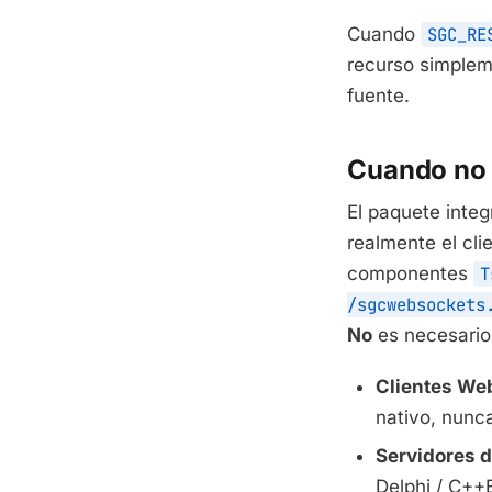
Cuando
SGC_RE
recurso simplem
fuente.
Cuando no 
El paquete inte
realmente el cli
componentes
T
/sgcwebsockets
No
es necesario
Clientes We
nativo, nunc
Servidores d
Delphi / C++B