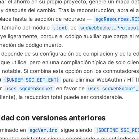
mar el ahorro en su propio proyecto, genere un mapa det
y después del cambio. Tras la reconstrucción, abra el 
lace hasta la sección de recursos —
sgcResources.RE
l tamaño del módulo
.text
de
sgcWebSocket_Protocol
e ligeramente, porque el código auxiliar que carga el r
inación de código muerto.
o depende de su configuración de compilación y de la ed
e utilice, pero en una compilación típica de solo clien
 notable. Si combina esta opción con los conmutadores
(
{$UNDEF SGC_EDT_ENT}
para eliminar WebAuthn / HTTP
ar
uses sgcWebSocket
en favor de
uses sgcWebSocket_
liente), la reducción total puede ser considerable.
idad con versiones anteriores
erminado en
sgcVer.inc
sigue siendo
{$DEFINE SGC_RE
oyectos existentes siguen compilando y ejecutándose