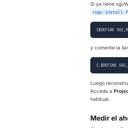
Si ya tiene sgc
<sgc-install-f
{$DEFINE SGC_R
y comente la lla
{.$DEFINE SGC_
Luego reconstru
Acceda a
Projec
habitual.
Medir el ah