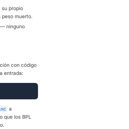
 su propio
s peso muerto.
— ninguno
ición con código
a entrada:
inc
a
o que los BPL
o.