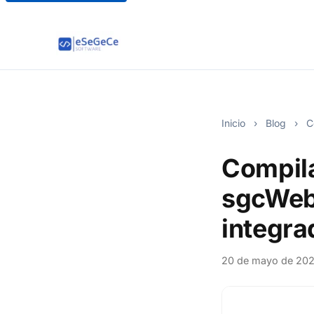
Inicio
›
Blog
›
Co
Compila
sgcWeb
integra
20 de mayo de 20