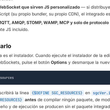
ebSocket que sirven JS personalizado
— si distribuye
cript (su propio bundler, su propio CDN), el integrado e
MQTT, AMQP, STOMP, WAMP, MCP y solo de protocolo
ente JS incluido.
arlo
a es el instalador. Cuando ejecute el instalador de la ed
bSockets, pulse el botón
Options
y desmarque la nuev
sources
scribirá la línea
{$DEFINE SGC_RESOURCES}
en
sgcVer.
RESOURCES}
antes
de compilar ningún paquete, de mod
seño y de ejecución se producen sin el paquete integrad