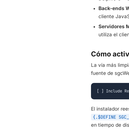
Back-ends W
cliente JavaS
Servidores 
utiliza el cli
Cómo activ
La vía más limpi
fuente de sgcWe
[ ] Include Re
El instalador ree
{.$DEFINE SGC_
en tiempo de di