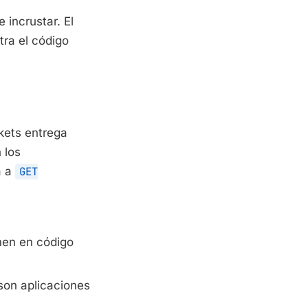
 incrustar. El
ra el código
ets entrega
 los
a a
GET
en en código
son aplicaciones