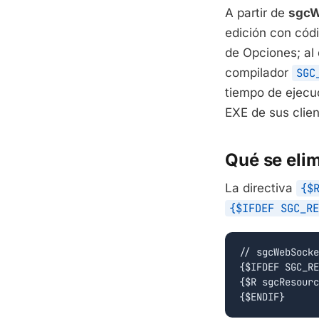
A partir de
sgcW
edición con cód
de Opciones; al 
compilador
SGC
tiempo de ejecuc
EXE de sus clien
Qué se eli
La directiva
{$
{$IFDEF SGC_RE
// sgcWebSocke
{$IFDEF SGC_RE
{$R sgcResourc
{$ENDIF}