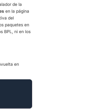
talador de la
es
en la página
tiva del
os paquetes en
s BPL, ni en los
nvuelta en