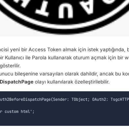
cisi yeni bir Access Token almak için istek yaptığında, 
ir Kullanıcı ile Parola kullanarak oturum açmak için bir 
österilir.
nucu bileşenine varsayılan olarak dahildir, ancak bu ko
DispatchPage
olayı kullanılarak özelleştirilebilir.
uth2BeforeDispatchPage(Sender: TObject; OAuth2: TsgcHTTP
r custom html';
