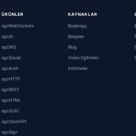
ÜRÜNLER
KAYNAKLAR
sgcWebSockets
Başlangıç
sgcAI
Belgeler
sgcMQ
Blog
sgcSocial
Video Eğitimleri
sgcAuth
İndirmeler
sgcHTTP
sgcREST
sgcHTML
sgcQUIC
sgcOpenAPI
sgcSign