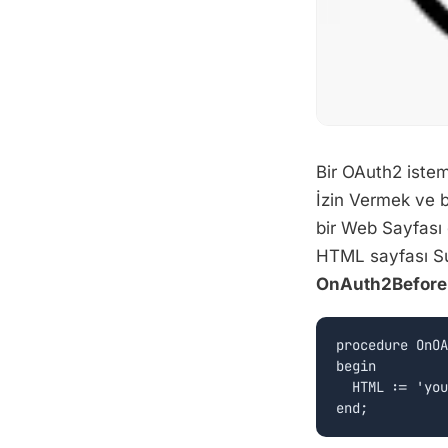
Bir OAuth2 istem
İzin Vermek ve b
bir Web Sayfası g
HTML sayfası Su
OnAuth2Before
procedure OnOA
begin

  HTML := 'you