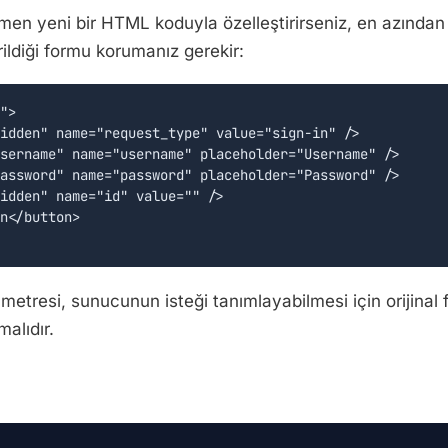
en yeni bir HTML koduyla özelleştirirseniz, en azından 
ildiği formu korumanız gerekir:
">

idden" name="request_type" value="sign-in" />

sername" name="username" placeholder="Username" />

assword" name="password" placeholder="Password" />

idden" name="id" value="" />

n</button>

rametresi, sunucunun isteği tanımlayabilmesi için orijinal
alıdır.