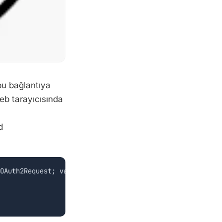
bu bağlantıya
web tarayıcısında
d
OAuth2Request; var HTML: string);
