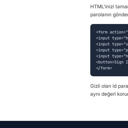
HTML'inizi tamam
parolanın gönder
<form action="
<input type="h
<input type="u
<input type="p
<input type="h
<button>Sign I
Gizli olan id pa
aynı değeri korum