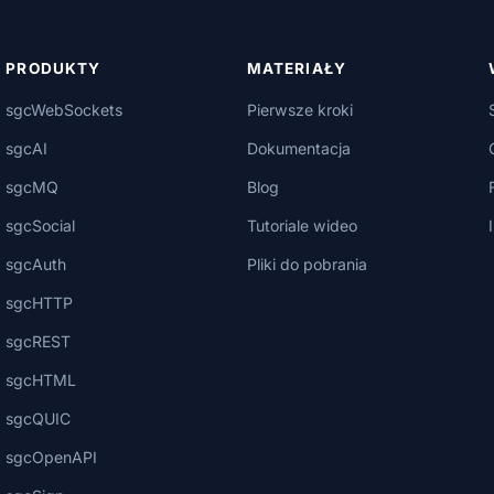
PRODUKTY
MATERIAŁY
sgcWebSockets
Pierwsze kroki
sgcAI
Dokumentacja
sgcMQ
Blog
sgcSocial
Tutoriale wideo
sgcAuth
Pliki do pobrania
sgcHTTP
sgcREST
sgcHTML
sgcQUIC
sgcOpenAPI