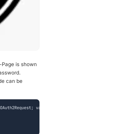
b-Page is shown
Password.
de can be
OAuth2Request; var HTML: string);
