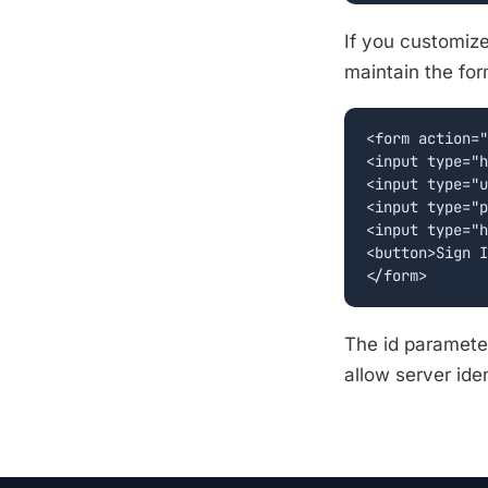
If you customiz
maintain the fo
<form action="
<input type="h
<input type="u
<input type="p
<input type="h
<button>Sign I
The id parameter
allow server ide