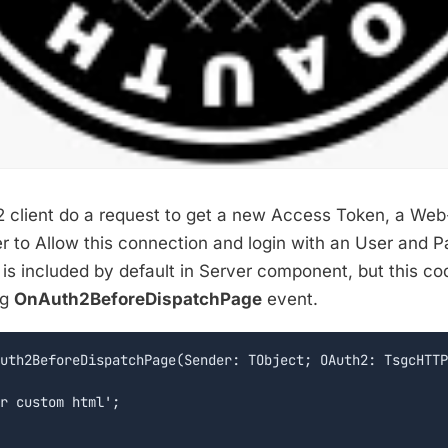
client do a request to get a new Access Token, a We
r to Allow this connection and login with an User and 
s included by default in Server component, but this co
ng
OnAuth2BeforeDispatchPage
event.
uth2BeforeDispatchPage(Sender: TObject; OAuth2: TsgcHTTP
r custom html';
