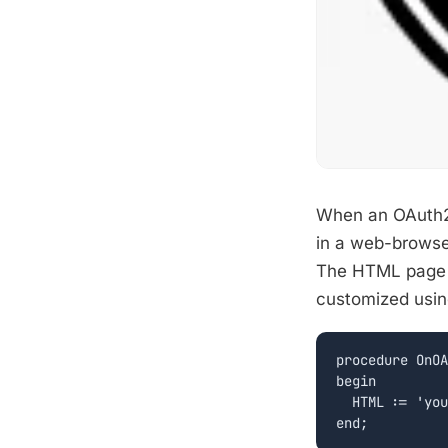
When an OAuth2 
in a web-browse
The HTML page i
customized usi
procedure OnOA
begin

  HTML := 'you