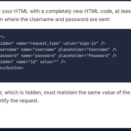
e your HTML with a completely new HTML code, at leas
rm where the Username and password are sent:
">

idden" name="request_type" value="sign-in" />

sername" name="username" placeholder="Username" />

assword" name="password" placeholder="Password" />

idden" name="id" value="" />

n</button>

, which is hidden, must maintain the same value of the 
ntify the request.