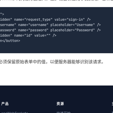
">

idden" name="request_type" value="sign-in" />

sername" name="username" placeholder="Username" />

assword" name="password" placeholder="Password" />

idden" name="id" value="" />

n</button>

d 必须保留原始表单中的值，以便服务器能够识别该请求。
产品
资源