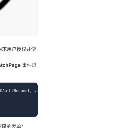
，要求用户授权并使
atchPage
事件进
OAuth2Request; var HTML: string);

密码的表单：