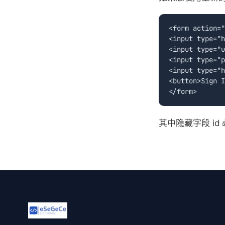
<form action="
<input type="h
<input type="u
<input type="p
<input type="h
<button>Sign I
其中隐藏字段 i