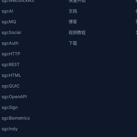
sgcWebSockets
快速开始
sgcAI
文档
sgcMQ
博客
sgcSocial
视频教程
sgcAuth
下载
sgcHTTP
sgcREST
sgcHTML
sgcQUIC
sgcOpenAPI
sgcSign
sgcBiometrics
sgcIndy