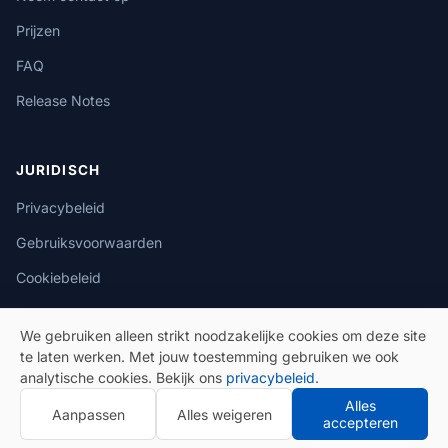
Prijzen
FAQ
Release Notes
JURIDISCH
Privacybeleid
Gebruiksvoorwaarden
Cookiebeleid
We gebruiken alleen strikt noodzakelijke cookies om deze site
te laten werken. Met jouw toestemming gebruiken we ook
analytische cookies. Bekijk ons
privacybeleid
.
© 2026 eSeGeCe. Alle rechten voorbehouden.
Alles
Aanpassen
Alles weigeren
Privacybeleid
Gebruiksvoorwaarden
accepteren