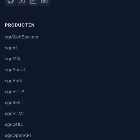
PRODUCTEN
sgcWebSockets
sgcAI
sgcMQ
sgcSocial
sgcAuth
sgcHTTP
sgcREST
sgcHTML
sgcQUIC
sgcOpenAPI