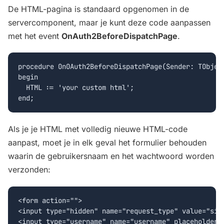
De HTML-pagina is standaard opgenomen in de
servercomponent, maar je kunt deze code aanpassen
met het event
OnAuth2BeforeDispatchPage
.
procedure OnOAuth2BeforeDispatchPage(Sender: TObject
begin

  HTML := 'your custom html';

Als je je HTML met volledig nieuwe HTML-code
aanpast, moet je in elk geval het formulier behouden
waarin de gebruikersnaam en het wachtwoord worden
verzonden:
<form action="">

<input type="hidden" name="request_type" value="sign
<input type="username" name="username" placeholder="