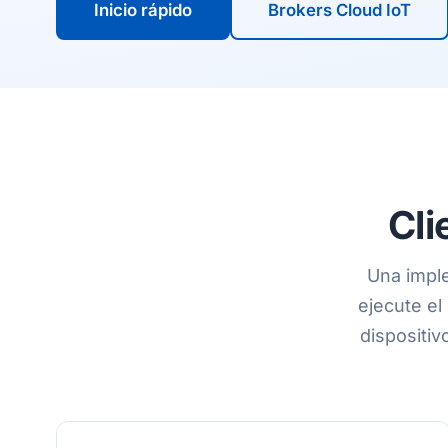
Inicio rápido
Brokers Cloud IoT
Cli
Una imple
ejecute el
dispositi