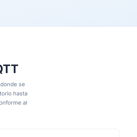
MQTT
í donde se
torio hasta
onforme al