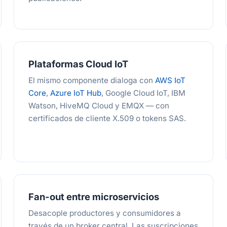
Plataformas Cloud IoT
El mismo componente dialoga con
AWS IoT
Core
,
Azure IoT Hub
, Google Cloud IoT, IBM
Watson, HiveMQ Cloud y EMQX — con
certificados de cliente X.509 o tokens SAS.
Fan-out entre microservicios
Desacople productores y consumidores a
través de un broker central. Las suscripciones