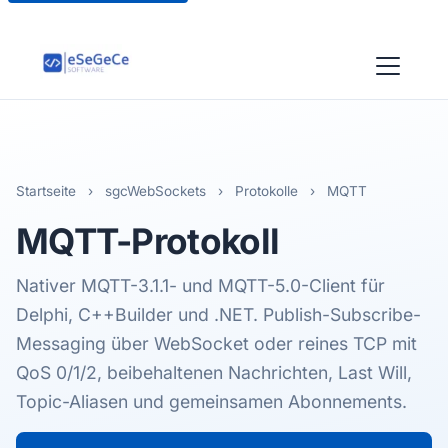
Startseite
›
sgcWebSockets
›
Protokolle
›
MQTT
MQTT
-Protokoll
Nativer MQTT-3.1.1- und MQTT-5.0-Client für
Delphi, C++Builder und .NET. Publish-Subscribe-
Messaging über WebSocket oder reines TCP mit
QoS 0/1/2, beibehaltenen Nachrichten, Last Will,
Topic-Aliasen und gemeinsamen Abonnements.