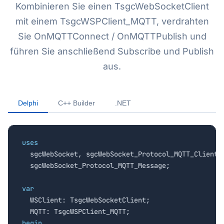
Kombinieren Sie einen TsgcWebSocketClient
mit einem TsgcWSPClient_MQTT, verdrahten
Sie OnMQTTConnect / OnMQTTPublish und
führen Sie anschließend Subscribe und Publish
aus.
Delphi
C++ Builder
.NET
uses

  sgcWebSocket, sgcWebSocket_Protocol_MQTT_Client,

  sgcWebSocket_Protocol_MQTT_Message;

var

  WSClient: TsgcWebSocketClient;

begin