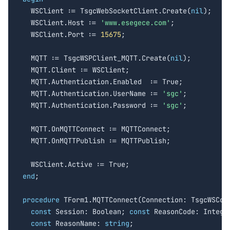

  WSClient := TsgcWebSocketClient.Create(
nil
);

  WSClient.Host := 
'www.esegece.com'
;

  WSClient.Port := 
15675
;

  MQTT := TsgcWSPClient_MQTT.Create(
nil
);

  MQTT.Client := WSClient;

  MQTT.Authentication.Enabled  := True;

  MQTT.Authentication.UserName := 
'sgc'
;

  MQTT.Authentication.Password := 
'sgc'
;

  MQTT.OnMQTTConnect := MQTTConnect;

  MQTT.OnMQTTPublish := MQTTPublish;

end
;

procedure
 TForm1.MQTTConnect(Connection: TsgcWSConn
const
 Session: Boolean; 
const
 ReasonCode: Integer
const
 ReasonName: 
string
;
