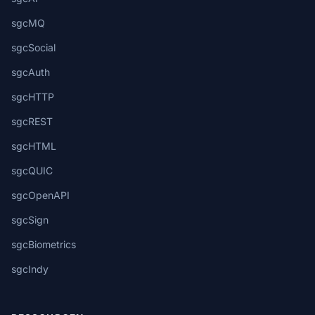
sgcMQ
sgcSocial
sgcAuth
sgcHTTP
sgcREST
sgcHTML
sgcQUIC
sgcOpenAPI
sgcSign
sgcBiometrics
sgcIndy