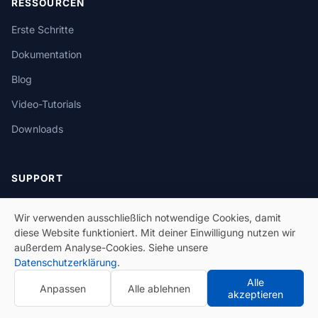
RESSOURCEN
Erste Schritte
Dokumentation
Blog
Video-Tutorials
Downloads
SUPPORT
Kontakt aufnehmen
Wir verwenden ausschließlich notwendige Cookies, damit
Preise
diese Website funktioniert. Mit deiner Einwilligung nutzen wir
außerdem Analyse-Cookies. Siehe unsere
Häufige Fragen
Datenschutzerklärung
.
Release Notes
Alle
Anpassen
Alle ablehnen
akzeptieren