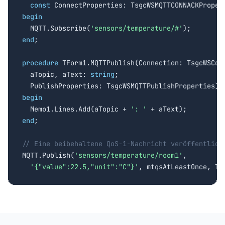
const
begin

  MQTT.Subscribe(
'sensors/temperature/#'
end
;

procedure
 TForm1.MQTTPublish(Connection: TsgcWSConn
  aTopic, aText: 
string
;

begin

  Memo1.Lines.Add(aTopic + 
': '
end
;

// Eine beibehaltene QoS-1-Nachricht veröffentlich

MQTT.Publish(
'sensors/temperature/room1'
,

'{"value":22.5,"unit":"C"}'
, mtqsAtLeastOnce, Tr