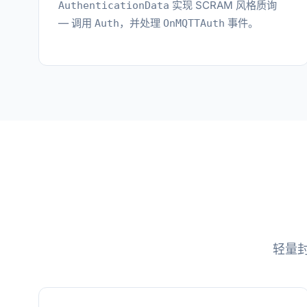
实现 SCRAM 风格质询
AuthenticationData
— 调用
，并处理
事件。
Auth
OnMQTTAuth
轻量封