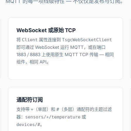
MQTT 的每一项线级特性 — 不仅仅是发布与订阅。
WebSocket 或原始 TCP
将
属性连接到
Client
TsgcWebSocketClient
即可通过 WebSocket 运行 MQTT，或在端口
1883 / 8883 上使用原生 MQTT TCP 传输 — 相同
组件，相同 API。
通配符订阅
支持带
（单层）和
（多层）通配符的主题过滤
+
#
器：
或
sensors/+/temperature
。
devices/#