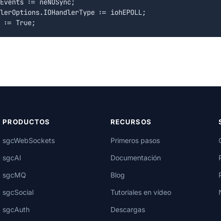
Events := neNOSync;

lerOptions.IOHandlerType := iohEPOLL;

PRODUCTOS
RECURSOS
sgcWebSockets
Primeros pasos
sgcAI
Documentación
sgcMQ
Blog
sgcSocial
Tutoriales en vídeo
sgcAuth
Descargas