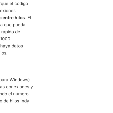
rque el código
nexiones
 entre hilos
. El
ara que pueda
 rápido de
s 1000
 haya datos
los.
para Windows)
las conexiones y
ando el número
 de hilos Indy