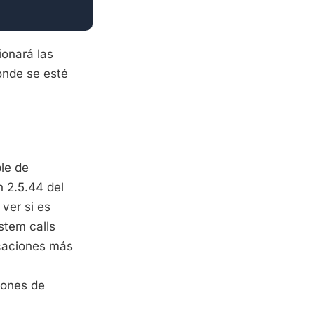
ionará las
onde se esté
le de
n 2.5.44 del
 ver si es
stem calls
icaciones más
iones de