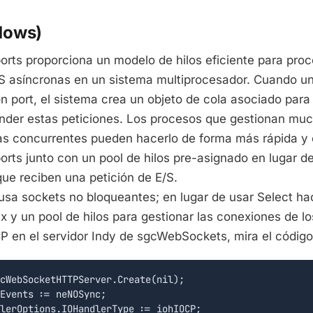
dows)
orts proporciona un modelo de hilos eficiente para proc
/S asíncronas en un sistema multiprocesador. Cuando u
n port, el sistema crea un objeto de cola asociado para
ender estas peticiones. Los procesos que gestionan muc
as concurrentes pueden hacerlo de forma más rápida y 
orts junto con un pool de hilos pre-asignado en lugar de
ue reciben una petición de E/S.
usa sockets no bloqueantes; en lugar de usar Select ha
 y un pool de hilos para gestionar las conexiones de los
CP en el servidor Indy de sgcWebSockets, mira el código
cWebSocketHTTPServer.Create(nil);

Events := neNOSync;

lerOptions.IOHandlerType := iohIOCP;
