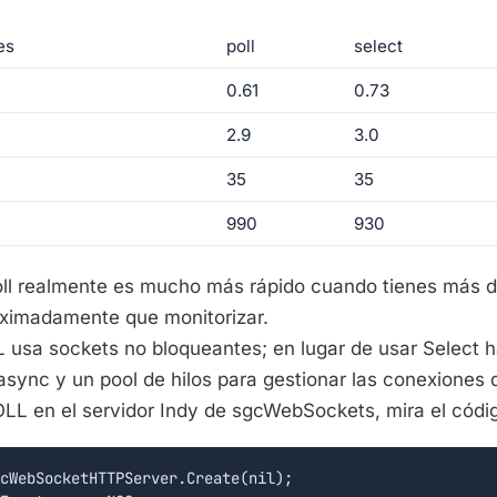
es
poll
select
0.61
0.73
2.9
3.0
35
35
990
930
oll realmente es mucho más rápido cuando tienes más de
oximadamente que monitorizar.
 usa sockets no bloqueantes; en lugar de usar Select h
sync y un pool de hilos para gestionar las conexiones d
OLL en el servidor Indy de sgcWebSockets, mira el códi
cWebSocketHTTPServer.Create(nil);
