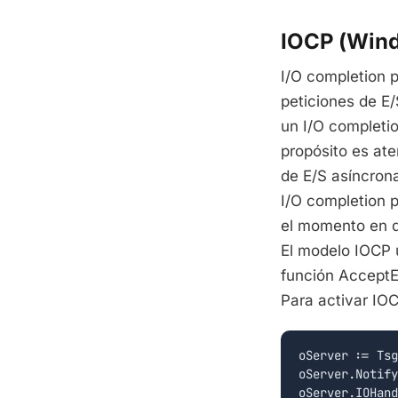
IOCP (Win
I/O completion p
peticiones de E
un I/O completio
propósito es at
de E/S asíncron
I/O completion p
el momento en q
El modelo IOCP 
función AcceptEx
Para activar IO
oServer := Tsg
oServer.Notify
oServer.IOHand