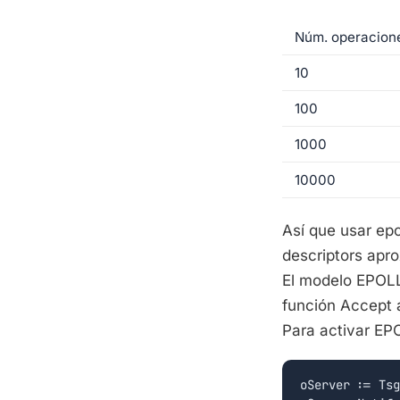
Núm. operacion
10
100
1000
10000
Así que usar ep
descriptors apr
El modelo EPOLL
función Accept a
Para activar EP
oServer := Tsg