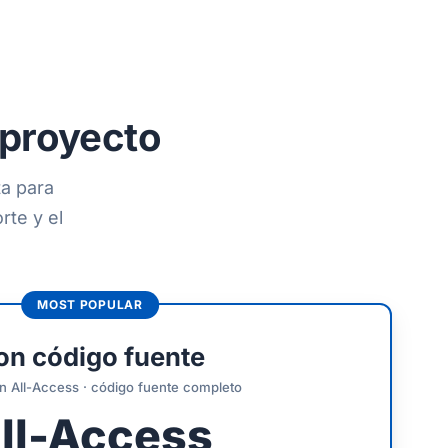
 proyecto
ta para
rte y el
on código fuente
en All-Access · código fuente completo
ll-Access