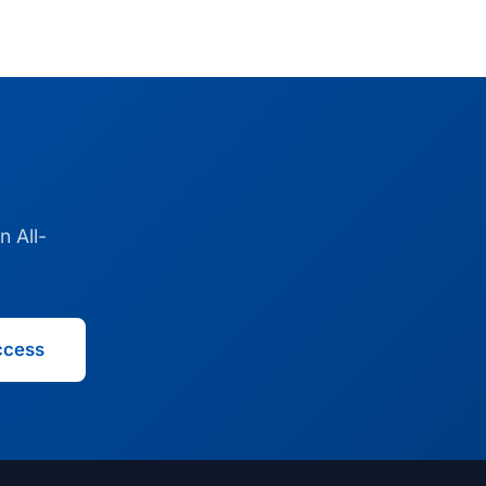
 All-
ccess