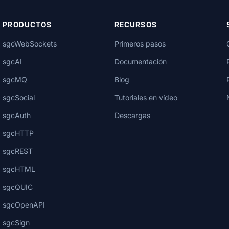
PRODUCTOS
RECURSOS
sgcWebSockets
Primeros pasos
sgcAI
Documentación
sgcMQ
Blog
sgcSocial
Tutoriales en vídeo
sgcAuth
Descargas
sgcHTTP
sgcREST
sgcHTML
sgcQUIC
sgcOpenAPI
sgcSign