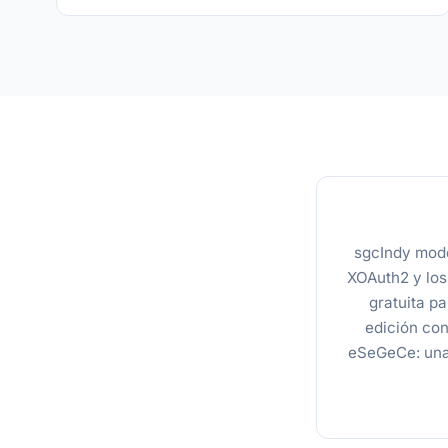
sgcIndy mode
XOAuth2 y los
gratuita pa
edición co
eSeGeCe: una 