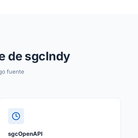
te de sgcIndy
go fuente
sgcOpenAPI