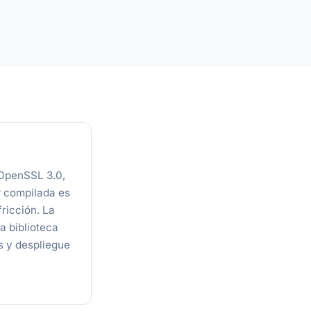
 OpenSSL 3.0,
y
compilada es
fricción. La
a biblioteca
s y despliegue