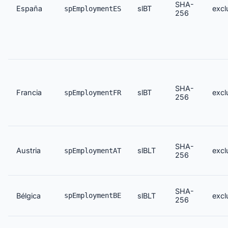
SHA-
España
slBT
excl
spEmploymentES
256
SHA-
Francia
slBT
excl
spEmploymentFR
256
SHA-
Austria
slBLT
excl
spEmploymentAT
256
SHA-
Bélgica
spEmploymentBE
slBLT
excl
256