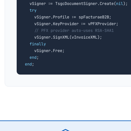

  vSigner := TsgcDocumentSigner.Create(
nil
);

try
    vSigner.Profile := spFacturaeB2B;

    vSigner.KeyProvider := vPFXProvider;

// PFX provider auto-uses RSA-SHA1
    vSigner.SignXML(vInvoiceXML);

finally
    vSigner.Free;

end
end
;