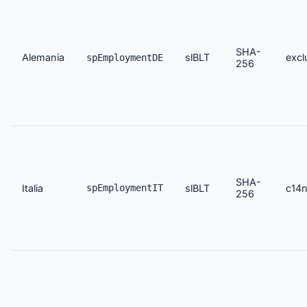
SHA-
Alemania
slBLT
excl
spEmploymentDE
256
SHA-
Italia
spEmploymentIT
slBLT
c14n
256