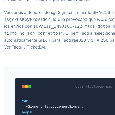
Versiones anteriores de sgcSign tenían fijado SHA-256 e
, lo que provocaba que FACe re
TsgcPFXKeyProvider
los envíos con
INVALID_INVOICE-122 "los datos 
. El perfil actual seleccion
firma no son correctos"
automáticamente SHA-1 para FacturaeB2B y SHA-256 pa
VeriFactu y TicketBAI.
spain-facturae.pas
var
begin