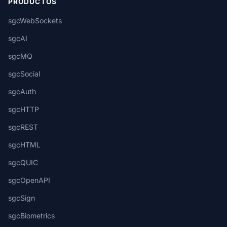
PRODUCTOS
sgcWebSockets
sgcAI
sgcMQ
sgcSocial
sgcAuth
sgcHTTP
sgcREST
sgcHTML
sgcQUIC
sgcOpenAPI
sgcSign
sgcBiometrics