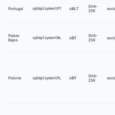
SHA-
Portugal
spEmploymentPT
slBLT
excl
256
Países
SHA-
spEmploymentNL
slBT
excl
Bajos
256
SHA-
Polonia
slBT
excl
spEmploymentPL
256