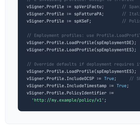

vSigner.Profile := spVeriFactu;       
// Span
vSigner.Profile := spFatturaPA;       
// Ital
vSigner.Profile := spKSeF;            
// Poli
// Employment profiles: use Profile.LoadProfi

vSigner.Profile.LoadProfile(spEmploymentDE); 
vSigner.Profile.LoadProfile(spEmploymentES); 
// Override defaults if deployment requires i

vSigner.Profile.LoadProfile(spEmploymentES);

vSigner.Profile.IncludeOCSP := 
True
;     
// S
vSigner.Profile.IncludeTimestamp := 
True
;

vSigner.Profile.PolicyIdentifier :=

'http://my.example/policy/v1'
;