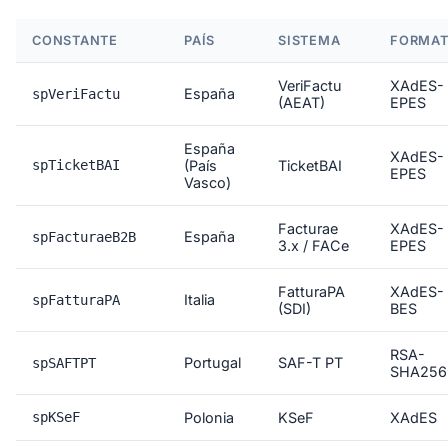
CONSTANTE
PAÍS
SISTEMA
FORMA
VeriFactu
XAdES-
España
spVeriFactu
(AEAT)
EPES
España
XAdES-
spTicketBAI
(País
TicketBAI
EPES
Vasco)
Facturae
XAdES-
España
spFacturaeB2B
3.x / FACe
EPES
FatturaPA
XAdES-
Italia
spFatturaPA
(SDI)
BES
RSA-
Portugal
SAF-T PT
spSAFTPT
SHA256
spKSeF
Polonia
KSeF
XAdES