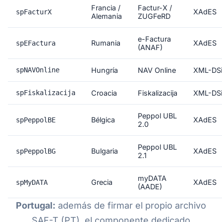
Francia /
Factur-X /
XAdES
spFacturX
Alemania
ZUGFeRD
e-Factura
Rumania
XAdES
spEFactura
(ANAF)
spNAVOnline
Hungría
NAV Online
XML-DS
spFiskalizacija
Croacia
Fiskalizacija
XML-DS
Peppol UBL
Bélgica
XAdES
spPeppolBE
2.0
Peppol UBL
Bulgaria
XAdES
spPeppolBG
2.1
myDATA
Grecia
XAdES
spMyDATA
(AADE)
Portugal:
además de firmar el propio archivo
SAF-T (PT), el componente dedicado