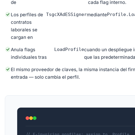
de
cada flag interno.
Los perfiles de
TsgcXAdESSigner
mediante
Profile.Lo
contratos
laborales se
cargan en
Anula flags
LoadProfile
cuando un despliegue i
individuales tras
que las predeterminada
El mismo proveedor de claves, la misma instancia del fi
entrada — solo cambia el perfil.
// E-invoicing profiles: assign to .Profile