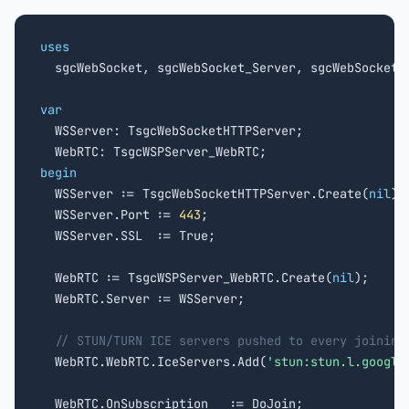
uses

  sgcWebSocket, sgcWebSocket_Server, sgcWebSocket_
var

  WSServer: TsgcWebSocketHTTPServer;

begin

  WSServer := TsgcWebSocketHTTPServer.Create(
nil
);

  WSServer.Port := 
443
;

  WSServer.SSL  := True;

  WebRTC := TsgcWSPServer_WebRTC.Create(
nil
);

  WebRTC.Server := WSServer;

// STUN/TURN ICE servers pushed to every joining
  WebRTC.WebRTC.IceServers.Add(
'stun:stun.l.google
  WebRTC.OnSubscription   := DoJoin;
