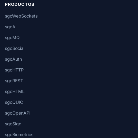
PRODUCTOS
sgcWebSockets
sgcAI
sgcMQ
sgcSocial
sgcAuth
sgcHTTP
sgcREST
sgcHTML
sgcQUIC
sgcOpenAPI
sgcSign
sgcBiometrics