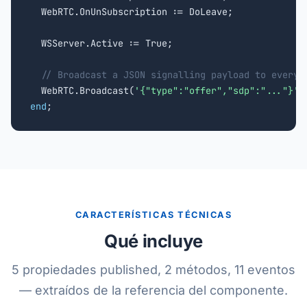
  WebRTC.OnUnSubscription := DoLeave;

  WSServer.Active := True;

// Broadcast a JSON signalling payload to every 
  WebRTC.Broadcast(
'{"type":"offer","sdp":"..."}'
,
end
;
CARACTERÍSTICAS TÉCNICAS
Qué incluye
5 propiedades published, 2 métodos, 11 eventos
— extraídos de la referencia del componente.