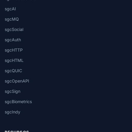
sgcAI
sgcMQ
sgcSocial
sgcAuth
sgcHTTP
sgcHTML
sgcQUIC
sgcOpenAPI
sgcSign
sgcBiometrics
sgcIndy