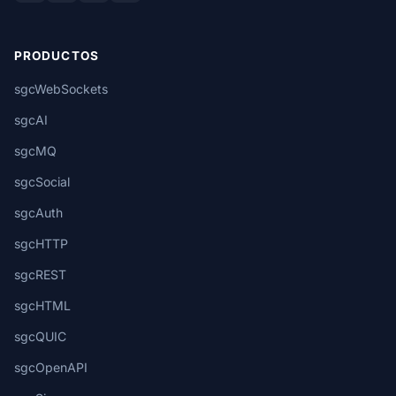
PRODUCTOS
sgcWebSockets
sgcAI
sgcMQ
sgcSocial
sgcAuth
sgcHTTP
sgcREST
sgcHTML
sgcQUIC
sgcOpenAPI