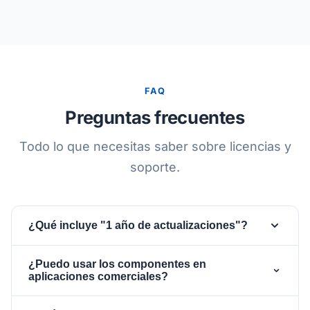
FAQ
Preguntas frecuentes
Todo lo que necesitas saber sobre licencias y
soporte.
¿Qué incluye "1 año de actualizaciones"?
Tu licencia incluye todas las actualizaciones,
¿Puedo usar los componentes en
nuevas funciones y correcciones de errores
aplicaciones comerciales?
publicadas durante un año desde la fecha de
Sí. Todas las licencias de pago (tanto con código
compra. Después del primer año, puedes renovar