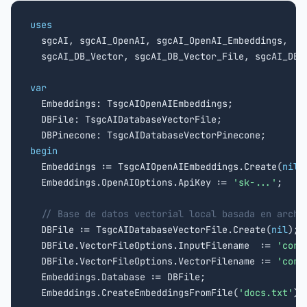
uses

  sgcAI, sgcAI_OpenAI, sgcAI_OpenAI_Embeddings,

  sgcAI_DB_Vector, sgcAI_DB_Vector_File, sgcAI_DB_V
var

  Embeddings: TsgcAIOpenAIEmbeddings;

  DBFile: TsgcAIDatabaseVectorFile;

begin

  Embeddings := TsgcAIOpenAIEmbeddings.Create(
nil
);
  Embeddings.OpenAIOptions.ApiKey := 
'sk-...'
;

// Base de datos vectorial local basada en archi
  DBFile := TsgcAIDatabaseVectorFile.Create(
nil
);

  DBFile.VectorFileOptions.InputFilename  := 
'corp
  DBFile.VectorFileOptions.VectorFilename := 
'corp
  Embeddings.Database := DBFile;

  Embeddings.CreateEmbeddingsFromFile(
'docs.txt'
);
