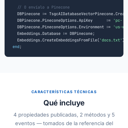
// O envíalo a Pinecone
  DBPinecone := TsgcAIDatabaseVectorPinecone.Creat
  DBPinecone.PineconeOptions.ApiKey      := 
'pc-..
  DBPinecone.PineconeOptions.Environment := 
'us-we
  Embeddings.Database := DBPinecone;

  Embeddings.CreateEmbeddingsFromFile(
'docs.txt'
end
;
CARACTERÍSTICAS TÉCNICAS
Qué incluye
4 propiedades publicadas, 2 métodos y 5
eventos — tomados de la referencia del