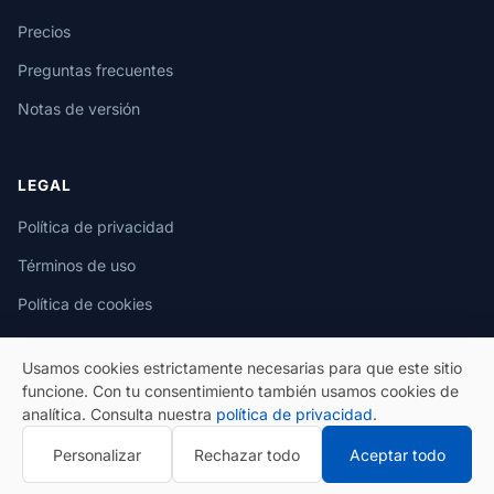
Precios
Preguntas frecuentes
Notas de versión
LEGAL
Política de privacidad
Términos de uso
Política de cookies
Usamos cookies estrictamente necesarias para que este sitio
funcione. Con tu consentimiento también usamos cookies de
analítica. Consulta nuestra
política de privacidad
.
© 2026 eSeGeCe. Todos los derechos reservados.
Personalizar
Rechazar todo
Aceptar todo
Política de privacidad
Términos de uso