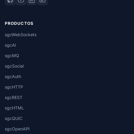
PRODUCTOS
sgcWebSockets
sgcAI
sgcMQ
sgcSocial
sgcAuth
sgcHTTP
sgcREST
sgcHTML
sgcQUIC
sgcOpenAPI