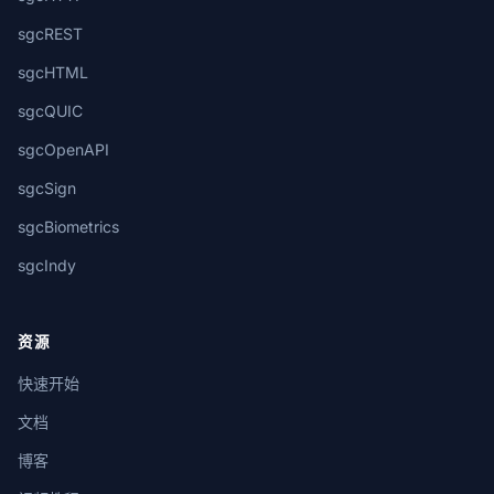
sgcREST
sgcHTML
sgcQUIC
sgcOpenAPI
sgcSign
sgcBiometrics
sgcIndy
资源
快速开始
文档
博客