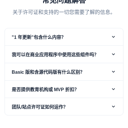
常见问题解答
关于许可证和支持的一切您需要了解的信息。
"1 年更新"包含什么内容？
您的许可证包含购买之日起一年内发布的所有更新、新
我可以在商业应用程序中使用这些组件吗？
功能和错误修复。第一年结束后，您可以以折扣价续订
以继续接收更新。即使不续订，您现有的版本也可以无
可以。所有付费许可证（含源代码版和 Basic 版）均包
限期使用。
Basic 版和含源代码版有什么区别？
含免版税的二进制再分发权。您可以分发使用
sgcWebSockets 的已编译应用程序，无需按部署数量
Basic 版附带预编译的 DCU 文件（无源代码），以较
或终端用户数量支付额外费用。
是否提供教育机构或 MVP 折扣？
低价格提供 6 个月更新。
仅限 Delphi
— Basic 版不支
持 C++ Builder、Lazarus / FPC 和 Linux64。含源代
是的！我们为教育机构和 Embarcadero MVP 计划成
码版包含完整的 Delphi/C++ Builder 源代码，支持所
团队/站点许可证如何运作？
员的新许可证提供 50% 折扣。请
通过我们的表单联系
有受支持的平台（Windows、macOS、Linux64、
我们
，提供资格证明即可获得折扣码。
单用户
许可证覆盖 1 位开发者。
团队
许可证覆盖 2 位开
iOS、Android）和所有 IDE（Delphi 7–13、C++
发者，相比购买两个单用户许可证享有折扣。
站点
许可
Builder、Lazarus / FPC），提供 1 年更新，并提供更