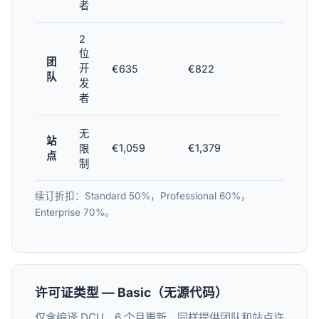
者
2
位
团
开
€635
€822
€1,05
队
发
者
无
站
€1,059
€1,379
€1,74
限
点
制
续订折扣：Standard 50%，Professional 60%，
Enterprise 70%。
许可证类型 — Basic（无源代码）
仅含编译 DCU，6 个月更新。同样提供团队和站点许