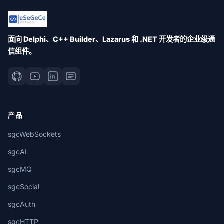
面向 Delphi、C++ Builder、Lazarus 和 .NET 开发者的企业级通
信组件。
产品
sgcWebSockets
sgcAI
sgcMQ
sgcSocial
sgcAuth
sgcHTTP