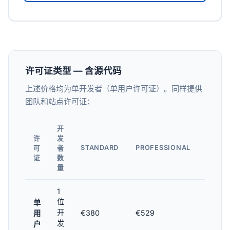
许可证类型 — 含源代码
上述价格均为单开发者（单用户许可证）。同样提供
团队和站点许可证：
开
许
发
STANDARD
PROFESSIONAL
ENTER
可
者
证
数
量
1
位
单
开
€380
€529
€699
用
发
户