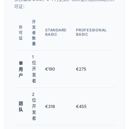
可证：
开
许
发
STANDARD
PROFESSIONAL
ENTER
可
者
BASIC
BASIC
BASIC
证
数
量
1
位
单
开
€190
€275
€349
用
发
户
者
2
位
团
开
€318
€455
€593
队
发
者