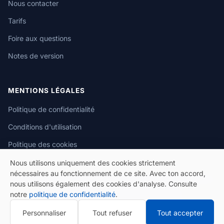
Nous contacter
Tarifs
Foire aux questions
Notes de version
MENTIONS LÉGALES
Politique de confidentialité
Conditions d'utilisation
Politique des cookies
Nous utilisons uniquement des cookies strictement
nécessaires au fonctionnement de ce site. Avec ton accord,
nous utilisons également des cookies d'analyse. Consulte
notre
politique de confidentialité
.
© 2026 eSeGeCe. Tous droits réservés.
Personnaliser
Tout refuser
Tout accepter
Politique de confidentialité
Conditions d'utilisation