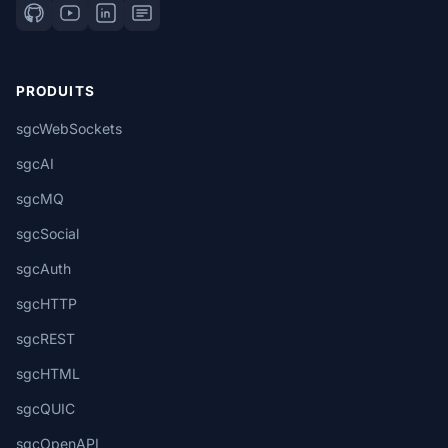
PRODUITS
sgcWebSockets
sgcAI
sgcMQ
sgcSocial
sgcAuth
sgcHTTP
sgcREST
sgcHTML
sgcQUIC
sgcOpenAPI