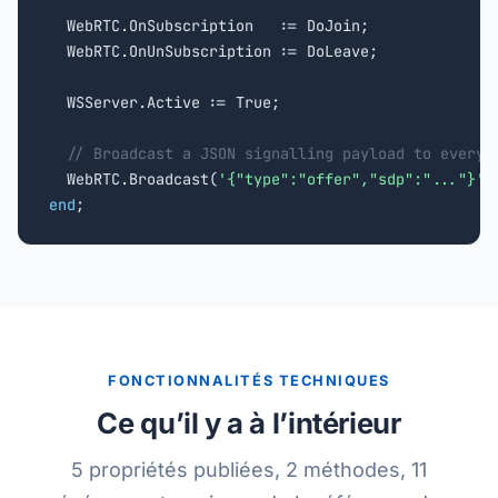
  WebRTC.OnSubscription   := DoJoin;

  WebRTC.OnUnSubscription := DoLeave;

  WSServer.Active := True;

// Broadcast a JSON signalling payload to every 
  WebRTC.Broadcast(
'{"type":"offer","sdp":"..."}'
,
end
;
FONCTIONNALITÉS TECHNIQUES
Ce qu’il y a à l’intérieur
5 propriétés publiées, 2 méthodes, 11