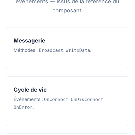
événements — issus de la référence du
composant.
Messagerie
Méthodes :
,
.
Broadcast
WriteData
Cycle de vie
Événements :
,
,
OnConnect
OnDisconnect
.
OnError