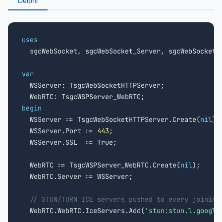
Delphi
uses

  sgcWebSocket, sgcWebSocket_Server, sgcWebSocket_
var

  WSServer: TsgcWebSocketHTTPServer;

begin

  WSServer := TsgcWebSocketHTTPServer.Create(
nil
);

  WSServer.Port := 
443
;

  WSServer.SSL  := True;

  WebRTC := TsgcWSPServer_WebRTC.Create(
nil
);

  WebRTC.Server := WSServer;

// STUN/TURN ICE servers pushed to every joining
  WebRTC.WebRTC.IceServers.Add(
'stun:stun.l.google