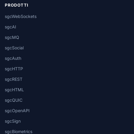
PRODOTTI
sgcWebSockets
sgcAI
sgcMQ
sgcSocial
sgcAuth
sgcHTTP
sgcREST
sgcHTML
sgcQUIC
sgcOpenAPI
sgcSign
sgcBiometrics