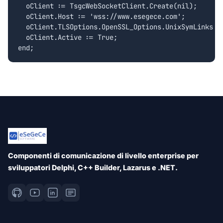
  oClient := TsgcWebSocketClient.Create(nil);

  oClient.Host := 'wss://www.esegece.com';

  oClient.TLSOptions.OpenSSL_Options.UnixSymLinks :=
  oClient.Active := True;

Componenti di comunicazione di livello enterprise per
sviluppatori Delphi, C++ Builder, Lazarus e .NET.