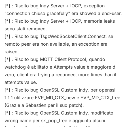
[*] : Risolto bug Indy Server + IOCP, exception
"connection chiuso gracefully" era showed a end-user.
[*] : Risolto bug Indy Server + IOCP, memoria leaks
sono stati removed.
[*] : Risolto bug TsgcWebSocketClient.Connect, se
remoto peer era non available, an exception era
raised.
[*] : Risolto bug MQTT Client Protocol, quando
watchdog è abilitato e Attempts value è maggiore di
zero, client era trying a reconnect more times than il
attempts value.
[*] : Risolto bug OpenSSL Custom Indy, per openssl
1.1.1 utilizzare EVP_MD_CTX_new e EVP_MD_CTX_free.
(Grazie a Sébastien per il suo patch).
[*] : Risolto bug OpenSSL Custom Indy, modificato
wrong name per sk_pop_free e aggiunto alcuni