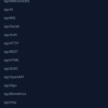
sgcWebSockets
sgcAI
sgcMQ
sgcSocial
sgcAuth
sgcHTTP
sgcREST
sgcHTML
sgcQUIC
sgcOpenAPI
sgcSign
sgcBiometrics
sgcIndy