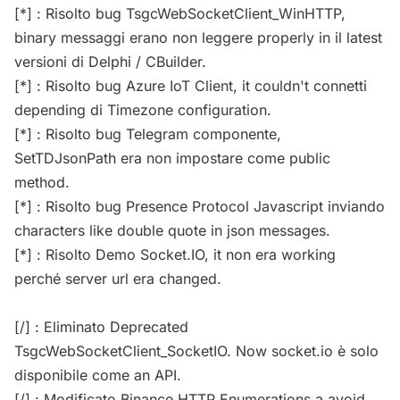
[*] : Risolto bug TsgcWebSocketClient_WinHTTP,
binary messaggi erano non leggere properly in il latest
versioni di Delphi / CBuilder.
[*] : Risolto bug Azure IoT Client, it couldn't connetti
depending di Timezone configuration.
[*] : Risolto bug Telegram componente,
SetTDJsonPath era non impostare come public
method.
[*] : Risolto bug Presence Protocol Javascript inviando
characters like double quote in json messages.
[*] : Risolto Demo Socket.IO, it non era working
perché server url era changed.
[/] : Eliminato Deprecated
TsgcWebSocketClient_SocketIO. Now socket.io è solo
disponibile come an API.
[/] : Modificato Binance HTTP Enumerations a avoid