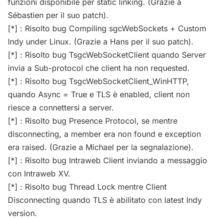
funzioni disponibile per static linking. (Grazie a
Sébastien per il suo patch).
[*] : Risolto bug Compiling sgcWebSockets + Custom
Indy under Linux. (Grazie a Hans per il suo patch).
[*] : Risolto bug TsgcWebSocketClient quando Server
invia a Sub-protocol che client ha non requested.
[*] : Risolto bug TsgcWebSocketClient_WinHTTP,
quando Async = True e TLS è enabled, client non
riesce a connettersi a server.
[*] : Risolto bug Presence Protocol, se mentre
disconnecting, a member era non found e exception
era raised. (Grazie a Michael per la segnalazione).
[*] : Risolto bug Intraweb Client inviando a messaggio
con Intraweb XV.
[*] : Risolto bug Thread Lock mentre Client
Disconnecting quando TLS è abilitato con latest Indy
version.