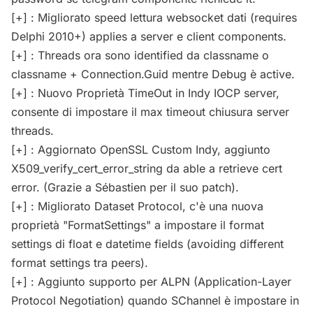
[+] : Migliorato speed lettura websocket dati (requires
Delphi 2010+) applies a server e client components.
[+] : Threads ora sono identified da classname o
classname + Connection.Guid mentre Debug è active.
[+] : Nuovo Proprietà TimeOut in Indy IOCP server,
consente di impostare il max timeout chiusura server
threads.
[+] : Aggiornato OpenSSL Custom Indy, aggiunto
X509_verify_cert_error_string da able a retrieve cert
error. (Grazie a Sébastien per il suo patch).
[+] : Migliorato Dataset Protocol, c'è una nuova
proprietà "FormatSettings" a impostare il format
settings di float e datetime fields (avoiding different
format settings tra peers).
[+] : Aggiunto supporto per ALPN (Application-Layer
Protocol Negotiation) quando SChannel è impostare in