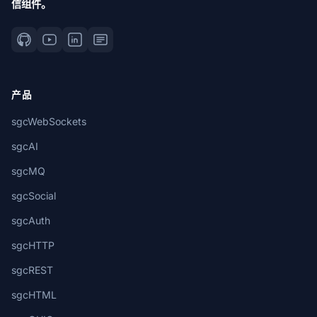
信组件。
产品
sgcWebSockets
sgcAI
sgcMQ
sgcSocial
sgcAuth
sgcHTTP
sgcREST
sgcHTML