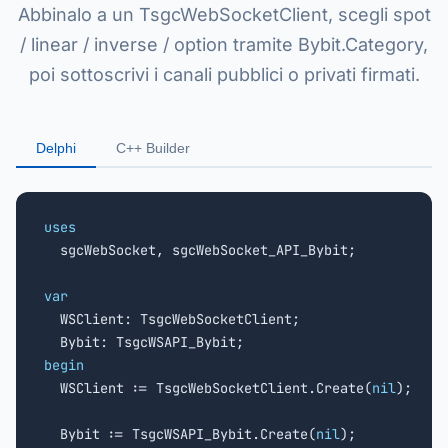
Abbinalo a un TsgcWebSocketClient, scegli spot
/ linear / inverse / option tramite Bybit.Category,
poi sottoscrivi i canali pubblici o privati firmati.
Delphi
C++ Builder
uses

  sgcWebSocket, sgcWebSocket_API_Bybit;

var

  WSClient: TsgcWebSocketClient;

begin

  WSClient := TsgcWebSocketClient.Create(
nil
);

  Bybit := TsgcWSAPI_Bybit.Create(
nil
);
