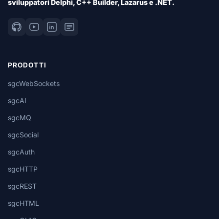
sviluppatori Delphi, C++ Builder, Lazarus e .NET.
PRODOTTI
sgcWebSockets
sgcAI
sgcMQ
sgcSocial
sgcAuth
sgcHTTP
sgcREST
sgcHTML