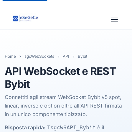
Home
›
sgcWebSockets
›
API
›
Bybit
API WebSocket e REST
Bybit
Connettiti agli stream WebSocket Bybit v5 spot,
linear, inverse e option oltre all'API REST firmata
in un unico componente tipizzato.
Risposta rapida:
è il
TsgcWSAPI_Bybit