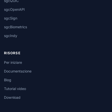
sgcQUIC
sgcOpenAPI
sgcSign
sgcBiometrics
sgcIndy
RISORSE
Per iniziare
Documentazione
Blog
Tutorial video
Download