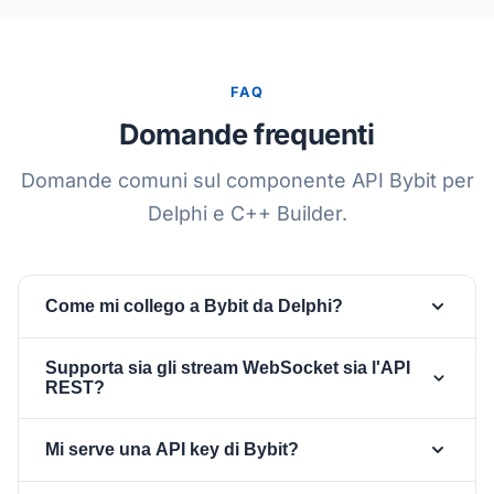
FAQ
Domande frequenti
Domande comuni sul componente API Bybit per
Delphi e C++ Builder.
Come mi collego a Bybit da Delphi?
Posiziona un
e un
TsgcWebSocketClient
Supporta sia gli stream WebSocket sia l'API
sulla form, assegna il client alla
TsgcWSAPI_Bybit
REST?
proprietà
del componente API, imposta
Client
Sì. Lo stesso componente
TsgcWSAPI_Bybit
e
per i canali
Bybit.ApiKey
Bybit.ApiSecret
Mi serve una API key di Bybit?
espone i canali WebSocket di Bybit v5 (orderbook,
privati, scegli la categoria di prodotto tramite
trade, ticker, kline pubblici e gli stream firmati
, poi imposta