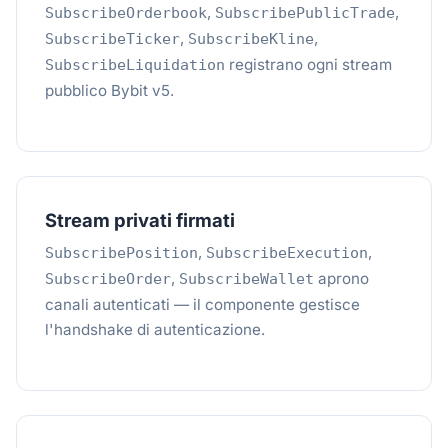
,
,
SubscribeOrderbook
SubscribePublicTrade
,
,
SubscribeTicker
SubscribeKline
registrano ogni stream
SubscribeLiquidation
pubblico Bybit v5.
Stream privati firmati
,
,
SubscribePosition
SubscribeExecution
,
aprono
SubscribeOrder
SubscribeWallet
canali autenticati — il componente gestisce
l'handshake di autenticazione.