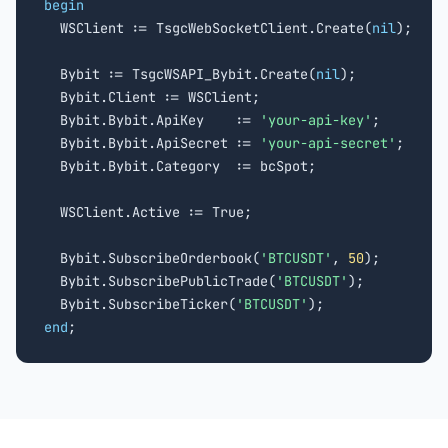
begin

  WSClient := TsgcWebSocketClient.Create(
nil
);

  Bybit := TsgcWSAPI_Bybit.Create(
nil
);

  Bybit.Client := WSClient;

  Bybit.Bybit.ApiKey    := 
'your-api-key'
;

  Bybit.Bybit.ApiSecret := 
'your-api-secret'
;

  Bybit.Bybit.Category  := bcSpot;

  WSClient.Active := True;

  Bybit.SubscribeOrderbook(
'BTCUSDT'
, 
50
);

  Bybit.SubscribePublicTrade(
'BTCUSDT'
);

  Bybit.SubscribeTicker(
'BTCUSDT'
end
;