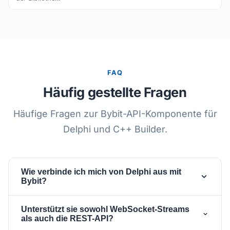
FAQ
Häufig gestellte Fragen
Häufige Fragen zur Bybit-API-Komponente für
Delphi und C++ Builder.
Wie verbinde ich mich von Delphi aus mit
Bybit?
Platziere eine
- und eine
TsgcWebSocketClient
Unterstützt sie sowohl WebSocket-Streams
-Komponente auf deinem
TsgcWSAPI_Bybit
als auch die REST-API?
Formular, weise den Client der
-
Client