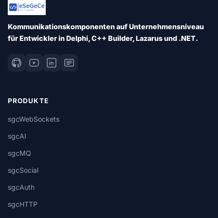
Kommunikationskomponenten auf Unternehmensniveau
für Entwickler in Delphi, C++ Builder, Lazarus und .NET.
PRODUKTE
sgcWebSockets
sgcAI
sgcMQ
sgcSocial
sgcAuth
sgcHTTP