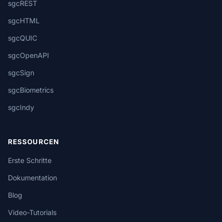
sgcREST
sgcHTML
sgcQUIC
sgcOpenAPI
sgcSign
sgcBiometrics
sgcIndy
RESSOURCEN
Erste Schritte
Dokumentation
Blog
Video-Tutorials