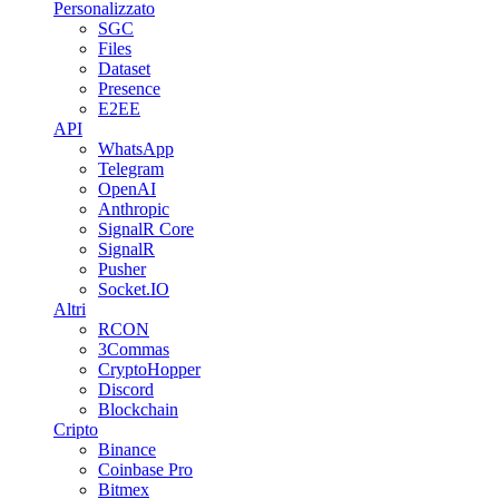
Personalizzato
SGC
Files
Dataset
Presence
E2EE
API
WhatsApp
Telegram
OpenAI
Anthropic
SignalR Core
SignalR
Pusher
Socket.IO
Altri
RCON
3Commas
CryptoHopper
Discord
Blockchain
Cripto
Binance
Coinbase Pro
Bitmex