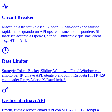
Circuit Breaker
Macchina a tre stati (closed → open → half-open) che fallisce
rapidamente quando un'API upstream smette di rispondere. Si
inserisce accanto a OpenAI, Stripe, Anthropic e qualsiasi client
TsgcHTTPAPI.
Rate Limiter
Strategie Token Bucket, Sliding Window e Fixed Window con
ambito per IP, chiave API, utente o endpoint. Risposta HTTP 429
con header Retry-After e X-RateLimit-*.
Gestore di chiavi API
Emetti, ruota e revoca chiavi API con SHA-256/512/Bcrypt a