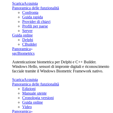
Scarica
Acquista
Panoramica delle funzionalità
Confronta
Guida rapida
Provider di chiavi
Profili per paese
Server
Guida online
Delphi
CBuilder
Panoramica
sgcBiometrics
Autenticazione biometrica per Delphi e C++ Builder.
Windows Hello, sensori di impronte digitali e riconoscimento
facciale tramite il Windows Biometric Framework nativo.
Scarica
Acquista
Panoramica delle funzionalità
Edizioni
Manuale utente
Cronologia versioni
Guida online
Video
Panoramica