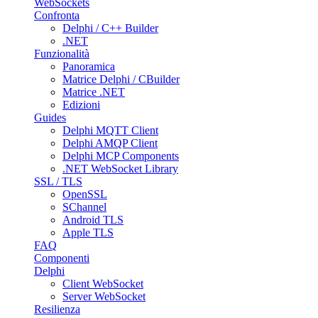
WebSockets
Confronta
Delphi / C++ Builder
.NET
Funzionalità
Panoramica
Matrice Delphi / CBuilder
Matrice .NET
Edizioni
Guides
Delphi MQTT Client
Delphi AMQP Client
Delphi MCP Components
.NET WebSocket Library
SSL / TLS
OpenSSL
SChannel
Android TLS
Apple TLS
FAQ
Componenti
Delphi
Client WebSocket
Server WebSocket
Resilienza