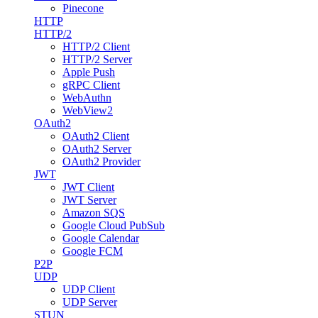
Pinecone
HTTP
HTTP/2
HTTP/2 Client
HTTP/2 Server
Apple Push
gRPC Client
WebAuthn
WebView2
OAuth2
OAuth2 Client
OAuth2 Server
OAuth2 Provider
JWT
JWT Client
JWT Server
Amazon SQS
Google Cloud PubSub
Google Calendar
Google FCM
P2P
UDP
UDP Client
UDP Server
STUN