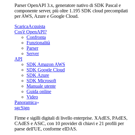
Parser OpenAPI 3.x, generatore nativo di SDK Pascal e
componente server, più oltre 1.195 SDK cloud precompilati
per AWS, Azure e Google Cloud.
Scarica
Acquista
Cos'è OpenAPI?
Confronta
Funzionalità
Parser
Server
API
SDK Amazon AWS
SDK Google Cloud
SDK Azure
SDK Microsoft
Manuale utente
Guida online
Video
Panoramica
sgcSign
Firme e sigilli digitali di livello enterprise. XAdES, PAdES,
CAdES e ASiC, con 10 provider di chiavi e 21 profili per
paese dell'UE, conforme eIDAS.