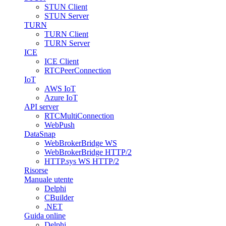
STUN Client
STUN Server
TURN
TURN Client
TURN Server
ICE
ICE Client
RTCPeerConnection
IoT
AWS IoT
Azure IoT
API server
RTCMultiConnection
WebPush
DataSnap
WebBrokerBridge WS
WebBrokerBridge HTTP/2
HTTP.sys WS HTTP/2
Risorse
Manuale utente
Delphi
CBuilder
.NET
Guida online
Delphi