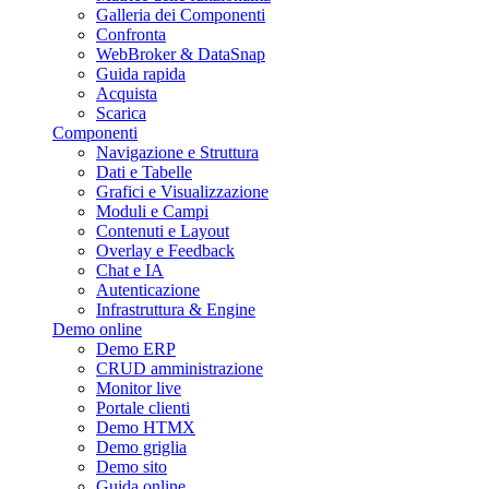
Galleria dei Componenti
Confronta
WebBroker & DataSnap
Guida rapida
Acquista
Scarica
Componenti
Navigazione e Struttura
Dati e Tabelle
Grafici e Visualizzazione
Moduli e Campi
Contenuti e Layout
Overlay e Feedback
Chat e IA
Autenticazione
Infrastruttura & Engine
Demo online
Demo ERP
CRUD amministrazione
Monitor live
Portale clienti
Demo HTMX
Demo griglia
Demo sito
Guida online