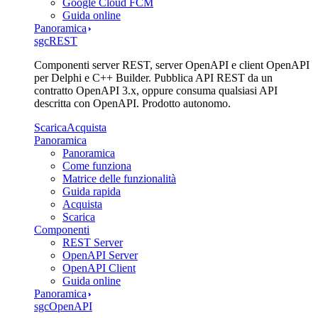
Google Cloud FCM
Guida online
Panoramica
sgcREST
Componenti server REST, server OpenAPI e client OpenAPI
per Delphi e C++ Builder. Pubblica API REST da un
contratto OpenAPI 3.x, oppure consuma qualsiasi API
descritta con OpenAPI. Prodotto autonomo.
Scarica
Acquista
Panoramica
Panoramica
Come funziona
Matrice delle funzionalità
Guida rapida
Acquista
Scarica
Componenti
REST Server
OpenAPI Server
OpenAPI Client
Guida online
Panoramica
sgcOpenAPI