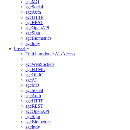
sgcMQ
sgcSocial
sgcAuth
sgcHTTP
sgcREST
sgcOpenAPI
sgcSign
sgcBiometrics
sgcIndy
Prezzi
Tutti i prodotti / All-Access
sgcWebSockets
sgcHTML
sgcQUIC
sgcAI
sgcMQ
sgcSocial
sgcAuth
sgcHTTP
sgcREST
sgcOpenAPI
sgcSign
sgcBiometrics
sgcIndy