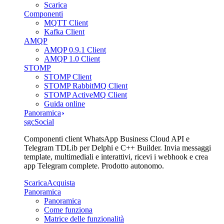
Scarica
Componenti
MQTT Client
Kafka Client
AMQP
AMQP 0.9.1 Client
AMQP 1.0 Client
STOMP
STOMP Client
STOMP RabbitMQ Client
STOMP ActiveMQ Client
Guida online
Panoramica
sgcSocial
Componenti client WhatsApp Business Cloud API e
Telegram TDLib per Delphi e C++ Builder. Invia messaggi
template, multimediali e interattivi, ricevi i webhook e crea
app Telegram complete. Prodotto autonomo.
Scarica
Acquista
Panoramica
Panoramica
Come funziona
Matrice delle funzionalità