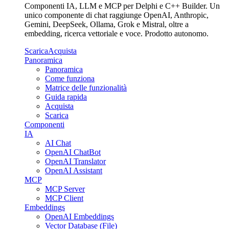
Componenti IA, LLM e MCP per Delphi e C++ Builder. Un
unico componente di chat raggiunge OpenAI, Anthropic,
Gemini, DeepSeek, Ollama, Grok e Mistral, oltre a
embedding, ricerca vettoriale e voce. Prodotto autonomo.
Scarica
Acquista
Panoramica
Panoramica
Come funziona
Matrice delle funzionalità
Guida rapida
Acquista
Scarica
Componenti
IA
AI Chat
OpenAI ChatBot
OpenAI Translator
OpenAI Assistant
MCP
MCP Server
MCP Client
Embeddings
OpenAI Embeddings
Vector Database (File)