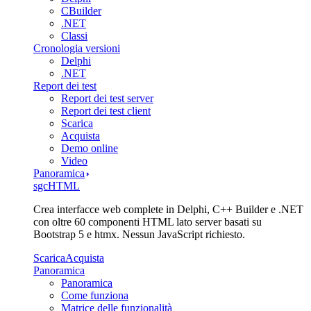
CBuilder
.NET
Classi
Cronologia versioni
Delphi
.NET
Report dei test
Report dei test server
Report dei test client
Scarica
Acquista
Demo online
Video
Panoramica
sgcHTML
Crea interfacce web complete in Delphi, C++ Builder e .NET
con oltre 60 componenti HTML lato server basati su
Bootstrap 5 e htmx. Nessun JavaScript richiesto.
Scarica
Acquista
Panoramica
Panoramica
Come funziona
Matrice delle funzionalità