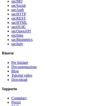
sgcMQ
sgcSocial
sgcAuth
sgcHTTP
sgcREST
sgcHTML
sgcQUIC
sgcOpenAPI
sgcSign
sgcBiometrics
sgcIndy
Risorse
Per iniziare
Documentazione
Blog
Tutorial video
Download
Supporto
Contattaci
Prezzi