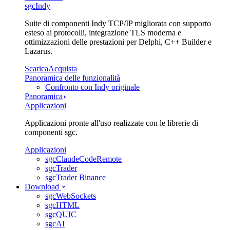
sgcIndy
Suite di componenti Indy TCP/IP migliorata con supporto
esteso ai protocolli, integrazione TLS moderna e
ottimizzazioni delle prestazioni per Delphi, C++ Builder e
Lazarus.
Scarica
Acquista
Panoramica delle funzionalità
Confronto con Indy originale
Panoramica
Applicazioni
Applicazioni pronte all'uso realizzate con le librerie di
componenti sgc.
Applicazioni
sgcClaudeCodeRemote
sgcTrader
sgcTrader Binance
Download
sgcWebSockets
sgcHTML
sgcQUIC
sgcAI