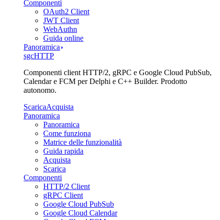
Componenti
OAuth2 Client
JWT Client
WebAuthn
Guida online
Panoramica
sgcHTTP
Componenti client HTTP/2, gRPC e Google Cloud PubSub,
Calendar e FCM per Delphi e C++ Builder. Prodotto
autonomo.
Scarica
Acquista
Panoramica
Panoramica
Come funziona
Matrice delle funzionalità
Guida rapida
Acquista
Scarica
Componenti
HTTP/2 Client
gRPC Client
Google Cloud PubSub
Google Cloud Calendar