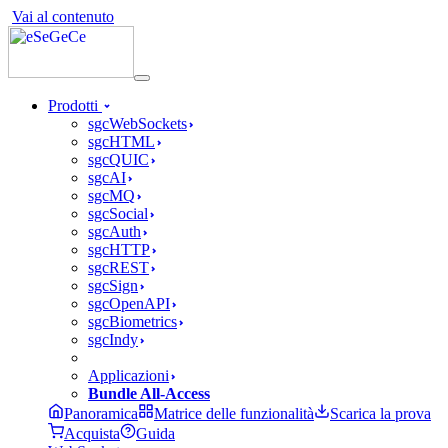
Vai al contenuto
Prodotti
sgcWebSockets
sgcHTML
sgcQUIC
sgcAI
sgcMQ
sgcSocial
sgcAuth
sgcHTTP
sgcREST
sgcSign
sgcOpenAPI
sgcBiometrics
sgcIndy
Applicazioni
Bundle All-Access
Panoramica
Matrice delle funzionalità
Scarica la prova
Acquista
Guida