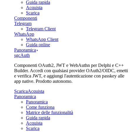
Guida rapida
Acquista
Scarica
Componenti
Telegram
Telegram Client
WhatsApp
WhatsApp Client
Guida online
Panoramica
sgcAuth
Componenti OAuth2, JWT e WebAuthn per Delphi e C++
Builder. Accedi con qualsiasi provider OAuth2/OIDC, emetti
e verifica JWT, e aggiungi l'autenticazione con passkey alle
app native. Prodotto autonomo.
Scarica
Acquista
Panoramica
Panoramica
Come funziona
Matrice delle funzionalità
Guida rapida
Acquista
Scarica