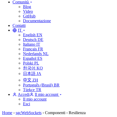
Comunità
Blog
Video
GitHub
Documentazione
Contatti
IT
English
EN
Deutsch
DE
Italiano
IT
Français
FR
Nederlands
NL
Español
ES
Polski
PL
한국어
KO
日本語
JA
中文
ZH
Português (Brasil)
BR
Türkçe
TR
Accedi
Il mio account
Il mio account
Esci
Home
›
sgcWebSockets
›
Componenti
›
Resilienza