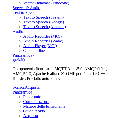
Vector Database (Pinecone)
Speech & Audio
Text to Speech
Text to Speech (System)
Text to Speech (Google)
Text to Speech (Amazon)
Audio
Audio Recorder (MCI)
Audio Recorder (Wave)
Audio Player (MCI)
Guida online
Panoramica
sgcMQ
Componenti client nativi MQTT 3.1.1/5.0, AMQP 0.9.1,
AMQP 1.0, Apache Kafka e STOMP per Delphi e C++
Builder. Prodotto autonomo.
Scarica
Acquista
Panoramica
Panoramica
Come funziona
Matrice delle funzionalità
Guida rapida
Acquista