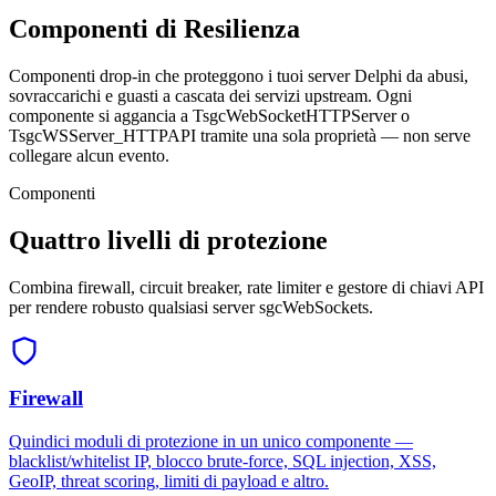
Componenti di
Resilienza
Componenti drop-in che proteggono i tuoi server Delphi da abusi,
sovraccarichi e guasti a cascata dei servizi upstream. Ogni
componente si aggancia a TsgcWebSocketHTTPServer o
TsgcWSServer_HTTPAPI tramite una sola proprietà — non serve
collegare alcun evento.
Componenti
Quattro livelli di protezione
Combina firewall, circuit breaker, rate limiter e gestore di chiavi API
per rendere robusto qualsiasi server sgcWebSockets.
Firewall
Quindici moduli di protezione in un unico componente —
blacklist/whitelist IP, blocco brute-force, SQL injection, XSS,
GeoIP, threat scoring, limiti di payload e altro.