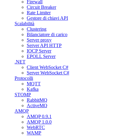
Firewall
Circuit Breaker
Rate Limiter
Gestore di chiavi API
Scalabilità
Clustering
Bilanciatore di carico
Server proxy
Server API HTTP
IOCP Server
EPOLL Server
.NET
Client WebSocket C#
Server WebSocket C#
Protocolli
MQTT
Kafka
STOMP
RabbitMQ
ActiveMQ
AMQP
AMQP 0.9.1
AMQP 1.0.0
WebRTC
WAMP