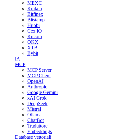
MEXC
Kraken
Bitfinex
Bitstamp
Huobi
Cex IO
Kucoin
OKX
XTB
Bybit
IA
MCP
MCP Server
MCP Client
OpenAI
Anthropic
Google Gemini
xAI Grok
DeepSeek
Mistral
Ollama
ChatBot
Traduttore
Embeddings
Database vettoriali