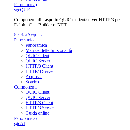
Panoramica
sgcQUIC
Componenti di trasporto QUIC e client/server HTTP/3 per
Delphi, C++ Builder e .NET.
Scarica
Acquista
Panoramica
Panoramica
Matrice delle funzionalità
QUIC Client
QUIC Server
HTTP/3 Client
HTTP/3 Server
Acquista
Scarica
Componenti
QUIC Client
QUIC Server
HTTP/3 Client
HTTP/3 Server
Guida online
Panoramica
sgcAI