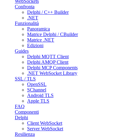
WebSockets
Confronta
Delphi / C++ Builder
.NET
Funzionalità
Panoramica
Matrice Delphi / CBuilder
Matrice .NET
Edizioni
Guides
Delphi MQTT Client
Delphi AMQP Client
Delphi MCP Components
.NET WebSocket Library
SSL / TLS
OpenSSL
SChannel
Android TLS
Apple TLS
FAQ
Componenti
Delphi
Client WebSocket
Server WebSocket
Resilienza