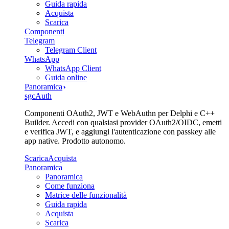
Guida rapida
Acquista
Scarica
Componenti
Telegram
Telegram Client
WhatsApp
WhatsApp Client
Guida online
Panoramica
sgcAuth
Componenti OAuth2, JWT e WebAuthn per Delphi e C++
Builder. Accedi con qualsiasi provider OAuth2/OIDC, emetti
e verifica JWT, e aggiungi l'autenticazione con passkey alle
app native. Prodotto autonomo.
Scarica
Acquista
Panoramica
Panoramica
Come funziona
Matrice delle funzionalità
Guida rapida
Acquista
Scarica