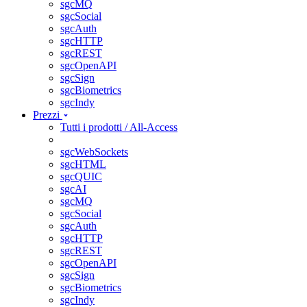
sgcMQ
sgcSocial
sgcAuth
sgcHTTP
sgcREST
sgcOpenAPI
sgcSign
sgcBiometrics
sgcIndy
Prezzi
Tutti i prodotti / All-Access
sgcWebSockets
sgcHTML
sgcQUIC
sgcAI
sgcMQ
sgcSocial
sgcAuth
sgcHTTP
sgcREST
sgcOpenAPI
sgcSign
sgcBiometrics
sgcIndy