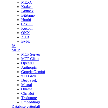
MEXC
Kraken
Bitfinex
Bitstamp
Huobi
Cex IO
Kucoin
OKX
XTB
Bybit
IA
MCP
MCP Server
MCP Client
OpenAI
Anthropic
Google Gemini
xAI Grok
DeepSeek
Mistral
Ollama
ChatBot
Traduttore
Embeddings
Database vettoriali