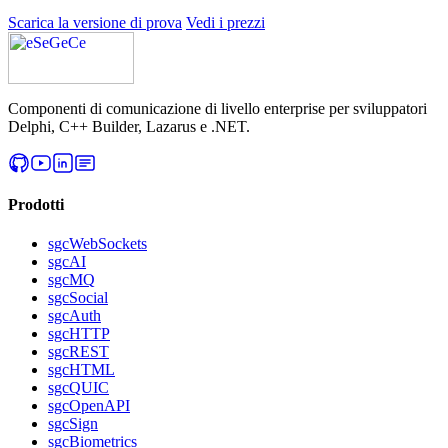
Scarica la versione di prova
Vedi i prezzi
Componenti di comunicazione di livello enterprise per sviluppatori
Delphi, C++ Builder, Lazarus e .NET.
Prodotti
sgcWebSockets
sgcAI
sgcMQ
sgcSocial
sgcAuth
sgcHTTP
sgcREST
sgcHTML
sgcQUIC
sgcOpenAPI
sgcSign
sgcBiometrics