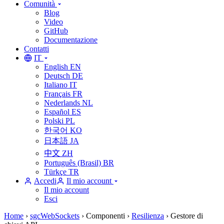
Comunità
Blog
Video
GitHub
Documentazione
Contatti
IT
English
EN
Deutsch
DE
Italiano
IT
Français
FR
Nederlands
NL
Español
ES
Polski
PL
한국어
KO
日本語
JA
中文
ZH
Português (Brasil)
BR
Türkçe
TR
Accedi
Il mio account
Il mio account
Esci
Home
›
sgcWebSockets
›
Componenti
›
Resilienza
›
Gestore di