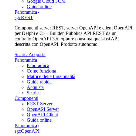
Google Cloud FCM
Guida online
Panoramica
sgcREST
Componenti server REST, server OpenAPI e client OpenAPI
per Delphi e C++ Builder. Pubblica API REST da un
contratto OpenAPI 3.x, oppure consuma qualsiasi API
descritta con OpenAPI. Prodotto autonomo.
Scarica
Acquista
Panoramica
Panoramica
Come funziona
Matrice delle funzionalità
Guida rapida
Acquista
Scarica
Componenti
REST Server
OpenAPI Server
OpenAPI Client
Guida online
Panoramica
sgcOpenAPI