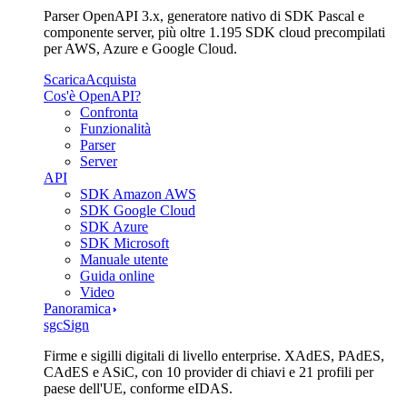
Parser OpenAPI 3.x, generatore nativo di SDK Pascal e
componente server, più oltre 1.195 SDK cloud precompilati
per AWS, Azure e Google Cloud.
Scarica
Acquista
Cos'è OpenAPI?
Confronta
Funzionalità
Parser
Server
API
SDK Amazon AWS
SDK Google Cloud
SDK Azure
SDK Microsoft
Manuale utente
Guida online
Video
Panoramica
sgcSign
Firme e sigilli digitali di livello enterprise. XAdES, PAdES,
CAdES e ASiC, con 10 provider di chiavi e 21 profili per
paese dell'UE, conforme eIDAS.