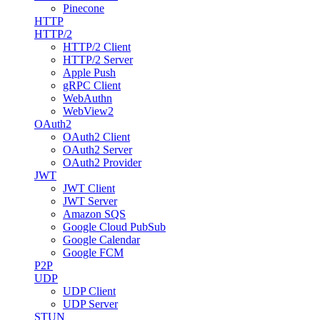
Pinecone
HTTP
HTTP/2
HTTP/2 Client
HTTP/2 Server
Apple Push
gRPC Client
WebAuthn
WebView2
OAuth2
OAuth2 Client
OAuth2 Server
OAuth2 Provider
JWT
JWT Client
JWT Server
Amazon SQS
Google Cloud PubSub
Google Calendar
Google FCM
P2P
UDP
UDP Client
UDP Server
STUN