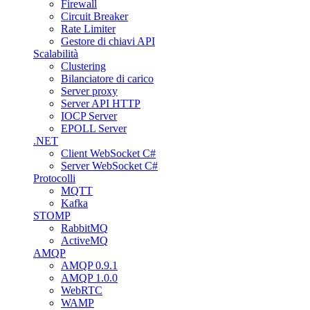
Firewall
Circuit Breaker
Rate Limiter
Gestore di chiavi API
Scalabilità
Clustering
Bilanciatore di carico
Server proxy
Server API HTTP
IOCP Server
EPOLL Server
.NET
Client WebSocket C#
Server WebSocket C#
Protocolli
MQTT
Kafka
STOMP
RabbitMQ
ActiveMQ
AMQP
AMQP 0.9.1
AMQP 1.0.0
WebRTC
WAMP