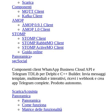
Scarica
Componenti
MQTT Client
Kafka Client
AMQP
AMQP 0.9.1 Client
AMQP 1.0 Client
STOMP
STOMP Client
STOMP RabbitMQ Client
STOMP ActiveMQ Client
Guida online
Panoramica
sgcSocial
Componenti client WhatsApp Business Cloud API e
Telegram TDLib per Delphi e C++ Builder. Invia messaggi
template, multimediali e interattivi, ricevi i webhook e crea
app Telegram complete. Prodotto autonomo.
Scarica
Acquista
Panoramica
Panoramica
Come funziona
Matrice delle funzionalità