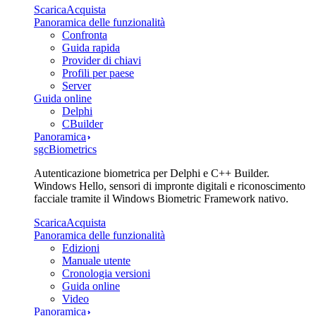
Scarica
Acquista
Panoramica delle funzionalità
Confronta
Guida rapida
Provider di chiavi
Profili per paese
Server
Guida online
Delphi
CBuilder
Panoramica
sgcBiometrics
Autenticazione biometrica per Delphi e C++ Builder.
Windows Hello, sensori di impronte digitali e riconoscimento
facciale tramite il Windows Biometric Framework nativo.
Scarica
Acquista
Panoramica delle funzionalità
Edizioni
Manuale utente
Cronologia versioni
Guida online
Video
Panoramica