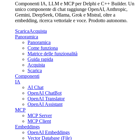
Componenti IA, LLM e MCP per Delphi e C++ Builder. Un
unico componente di chat raggiunge OpenAI, Anthropic,
Gemini, DeepSeek, Ollama, Grok e Mistral, oltre a
embedding, ricerca vettoriale e voce. Prodotto autonomo.
Scarica
Acquista
Panoramica
Panoramica
Come funziona
Matrice delle funzionalità
Guida rapida
Acquista
Scarica
Componenti
IA
AI Chat
OpenAI ChatBot
OpenAI Translator
OpenAI Assistant
MCP
MCP Server
MCP Client
Embeddings
OpenAI Embeddings
Vector Database (File)