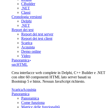
CBuilder
.NET
Classi
Cronologia versioni
Delphi
.NET
Report dei test
Report dei test server
Report dei test client
Scarica
Acquista
Demo online
Video
Panoramica
sgcHTML
Crea interfacce web complete in Delphi, C++ Builder e .NET
con oltre 60 componenti HTML lato server basati su
Bootstrap 5 e htmx. Nessun JavaScript richiesto.
Scarica
Acquista
Panoramica
Panoramica
Come funziona
Matrice delle funzionalità