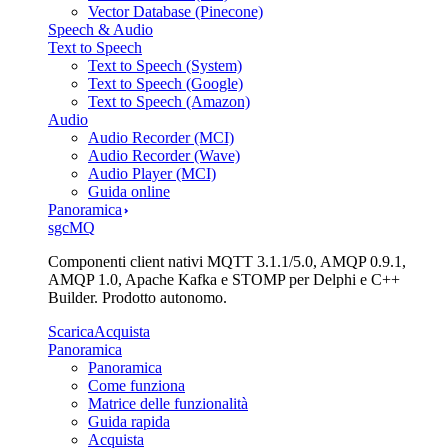
Vector Database (Pinecone)
Speech & Audio
Text to Speech
Text to Speech (System)
Text to Speech (Google)
Text to Speech (Amazon)
Audio
Audio Recorder (MCI)
Audio Recorder (Wave)
Audio Player (MCI)
Guida online
Panoramica
sgcMQ
Componenti client nativi MQTT 3.1.1/5.0, AMQP 0.9.1,
AMQP 1.0, Apache Kafka e STOMP per Delphi e C++
Builder. Prodotto autonomo.
Scarica
Acquista
Panoramica
Panoramica
Come funziona
Matrice delle funzionalità
Guida rapida
Acquista