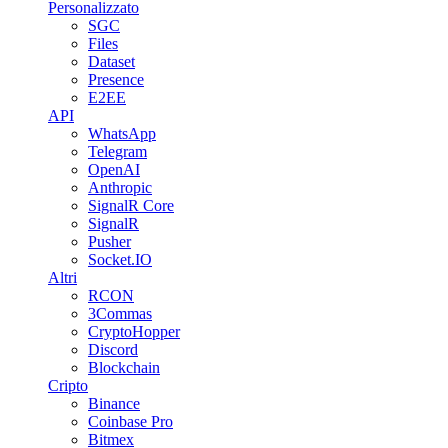
Personalizzato
SGC
Files
Dataset
Presence
E2EE
API
WhatsApp
Telegram
OpenAI
Anthropic
SignalR Core
SignalR
Pusher
Socket.IO
Altri
RCON
3Commas
CryptoHopper
Discord
Blockchain
Cripto
Binance
Coinbase Pro
Bitmex