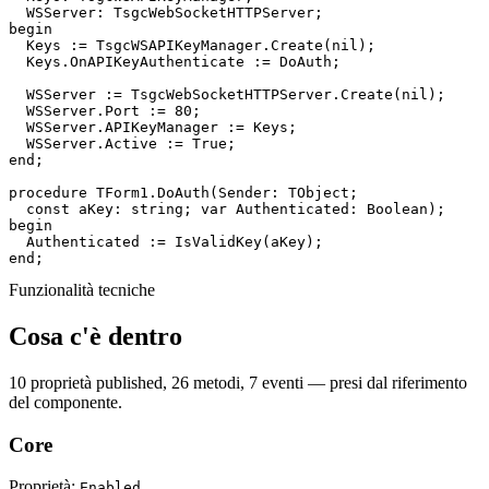
begin

  Keys := TsgcWSAPIKeyManager.Create(
nil
);

  Keys.OnAPIKeyAuthenticate := DoAuth;

  WSServer := TsgcWebSocketHTTPServer.Create(
nil
);

  WSServer.Port := 
80
;

  WSServer.APIKeyManager := Keys;

end
;

procedure
 TForm1.DoAuth(Sender: TObject;

const
 aKey: 
string
; 
var
begin
end
;
Funzionalità tecniche
Cosa c'è dentro
10 proprietà published, 26 metodi, 7 eventi — presi dal riferimento
del componente.
Core
Proprietà:
.
Enabled