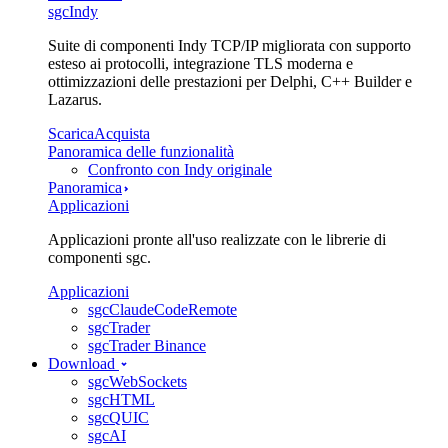
sgcIndy
Suite di componenti Indy TCP/IP migliorata con supporto
esteso ai protocolli, integrazione TLS moderna e
ottimizzazioni delle prestazioni per Delphi, C++ Builder e
Lazarus.
Scarica
Acquista
Panoramica delle funzionalità
Confronto con Indy originale
Panoramica
Applicazioni
Applicazioni pronte all'uso realizzate con le librerie di
componenti sgc.
Applicazioni
sgcClaudeCodeRemote
sgcTrader
sgcTrader Binance
Download
sgcWebSockets
sgcHTML
sgcQUIC
sgcAI