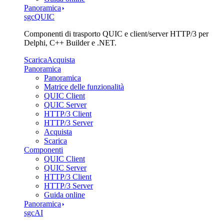
Panoramica
sgcQUIC
Componenti di trasporto QUIC e client/server HTTP/3 per
Delphi, C++ Builder e .NET.
Scarica
Acquista
Panoramica
Panoramica
Matrice delle funzionalità
QUIC Client
QUIC Server
HTTP/3 Client
HTTP/3 Server
Acquista
Scarica
Componenti
QUIC Client
QUIC Server
HTTP/3 Client
HTTP/3 Server
Guida online
Panoramica
sgcAI