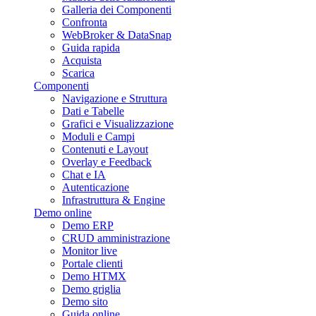
Galleria dei Componenti
Confronta
WebBroker & DataSnap
Guida rapida
Acquista
Scarica
Componenti
Navigazione e Struttura
Dati e Tabelle
Grafici e Visualizzazione
Moduli e Campi
Contenuti e Layout
Overlay e Feedback
Chat e IA
Autenticazione
Infrastruttura & Engine
Demo online
Demo ERP
CRUD amministrazione
Monitor live
Portale clienti
Demo HTMX
Demo griglia
Demo sito
Guida online