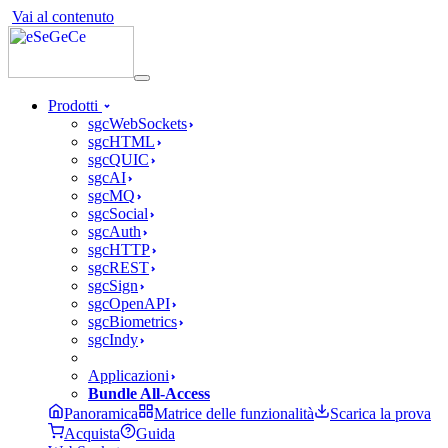
Vai al contenuto
Prodotti
sgcWebSockets
sgcHTML
sgcQUIC
sgcAI
sgcMQ
sgcSocial
sgcAuth
sgcHTTP
sgcREST
sgcSign
sgcOpenAPI
sgcBiometrics
sgcIndy
Applicazioni
Bundle All-Access
Panoramica
Matrice delle funzionalità
Scarica la prova
Acquista
Guida