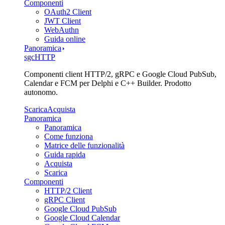
Componenti
OAuth2 Client
JWT Client
WebAuthn
Guida online
Panoramica
sgcHTTP
Componenti client HTTP/2, gRPC e Google Cloud PubSub,
Calendar e FCM per Delphi e C++ Builder. Prodotto
autonomo.
Scarica
Acquista
Panoramica
Panoramica
Come funziona
Matrice delle funzionalità
Guida rapida
Acquista
Scarica
Componenti
HTTP/2 Client
gRPC Client
Google Cloud PubSub
Google Cloud Calendar