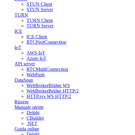
STUN Client
STUN Server
TURN
TURN Client
TURN Server
ICE
ICE Client
RTCPeerConnection
IoT
AWS IoT
Azure IoT
API server
RTCMultiConnection
WebPush
DataSnap
WebBrokerBridge WS
WebBrokerBridge HTTP/2
HTTP.sys WS HTTP/2
Risorse
Manuale utente
Delphi
CBuilder
.NET
Guida online
Delphi