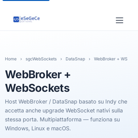
Home
›
sgcWebSockets
›
DataSnap
›
WebBroker + WS
WebBroker
+
WebSockets
Host WebBroker / DataSnap basato su Indy che
accetta anche upgrade WebSocket nativi sulla
stessa porta. Multipiattaforma — funziona su
Windows, Linux e macOS.