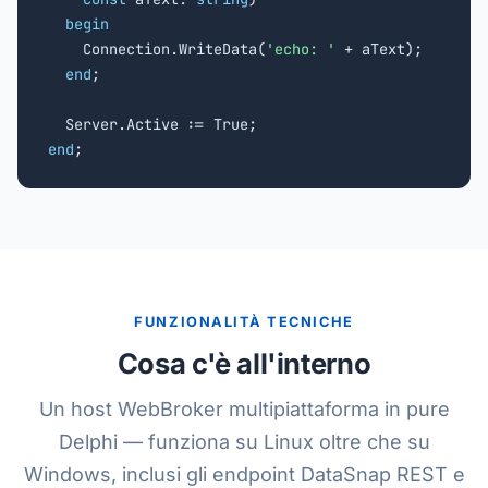
begin
    Connection.WriteData(
'echo: '
 + aText);

end
;

end
;
FUNZIONALITÀ TECNICHE
Cosa c'è all'interno
Un host WebBroker multipiattaforma in pure
Delphi — funziona su Linux oltre che su
Windows, inclusi gli endpoint DataSnap REST e