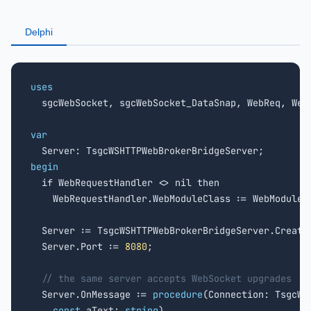
Delphi
uses

  sgcWebSocket, sgcWebSocket_DataSnap, WebReq, WebM
var
begin

  if WebRequestHandler <> nil then

    WebRequestHandler.WebModuleClass := WebModuleCl
  Server := TsgcWSHTTPWebBrokerBridgeServer.Create(
  Server.Port := 
8080
;

// the same server accepts WebSocket upgrades
  Server.OnMessage := 
procedure
(Connection: TsgcWSC
const
 aText: 
string
)
