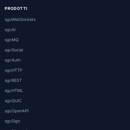
PRODOTTI
sgcWebSockets
sgcAI
sgcMQ
sgcSocial
sgcAuth
sgcHTTP
sgcREST
sgcHTML
sgcQUIC
sgcOpenAPI
sgcSign