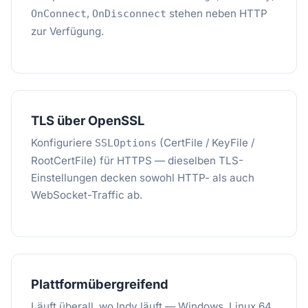
,
stehen neben HTTP
OnConnect
OnDisconnect
zur Verfügung.
TLS über OpenSSL
Konfiguriere
(CertFile / KeyFile /
SSLOptions
RootCertFile) für HTTPS — dieselben TLS-
Einstellungen decken sowohl HTTP- als auch
WebSocket-Traffic ab.
Plattformübergreifend
Läuft überall, wo Indy läuft — Windows, Linux 64,