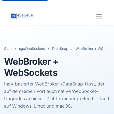
Start
›
sgcWebSockets
›
DataSnap
›
WebBroker + WS
WebBroker
+
WebSockets
Indy-basierter WebBroker-/DataSnap-Host, der
auf demselben Port auch native WebSocket-
Upgrades annimmt. Plattformübergreifend — läuft
auf Windows, Linux und macOS.