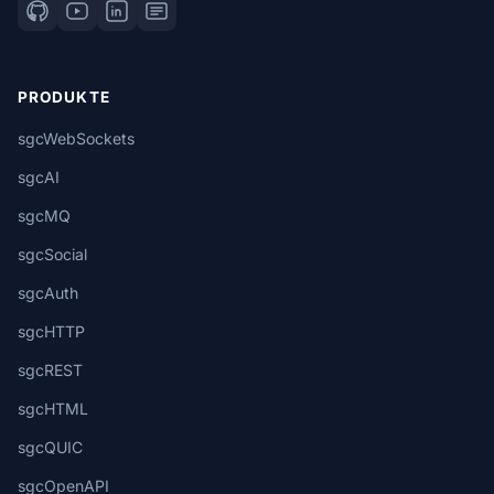
PRODUKTE
sgcWebSockets
sgcAI
sgcMQ
sgcSocial
sgcAuth
sgcHTTP
sgcREST
sgcHTML
sgcQUIC
sgcOpenAPI