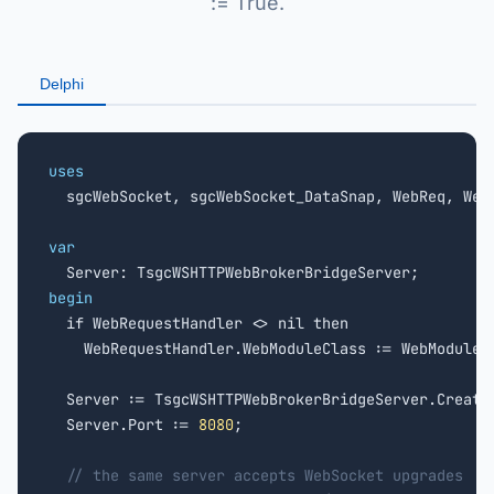
:= True.
Delphi
uses

  sgcWebSocket, sgcWebSocket_DataSnap, WebReq, WebM
var
begin

  if WebRequestHandler <> nil then

    WebRequestHandler.WebModuleClass := WebModuleCl
  Server := TsgcWSHTTPWebBrokerBridgeServer.Create(
  Server.Port := 
8080
;

// the same server accepts WebSocket upgrades