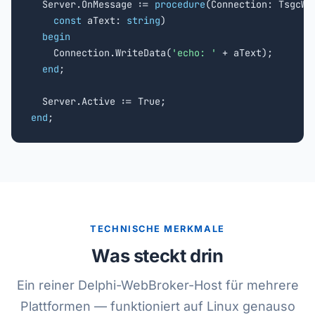
  Server.OnMessage := 
procedure
(Connection: TsgcWSC
const
 aText: 
string
)

begin
    Connection.WriteData(
'echo: '
 + aText);

end
;

end
;
TECHNISCHE MERKMALE
Was steckt drin
Ein reiner Delphi-WebBroker-Host für mehrere
Plattformen — funktioniert auf Linux genauso