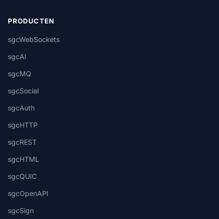
PRODUCTEN
sgcWebSockets
sgcAI
sgcMQ
sgcSocial
sgcAuth
sgcHTTP
sgcREST
sgcHTML
sgcQUIC
sgcOpenAPI
sgcSign