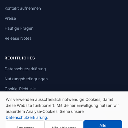
Kontakt aufnehmen
Preise
Häufige Fragen
Release Notes
RECHTLICHES
Datenschutzerklärung
Nutzungsbedingungen
Cookie-Richtlinie
Wir verwenden ausschließlich notwendige Cookies, damit
diese Website funktioniert. Mit deiner Einwilligung nutzen wir
außerdem Analyse-Cookies. Siehe unsere
Datenschutzerklärung
.
© 2026 eSeGeCe. Alle Rechte vorbehalten.
Alle
Anpassen
Alle ablehnen