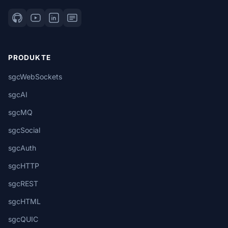
PRODUKTE
sgcWebSockets
sgcAI
sgcMQ
sgcSocial
sgcAuth
sgcHTTP
sgcREST
sgcHTML
sgcQUIC