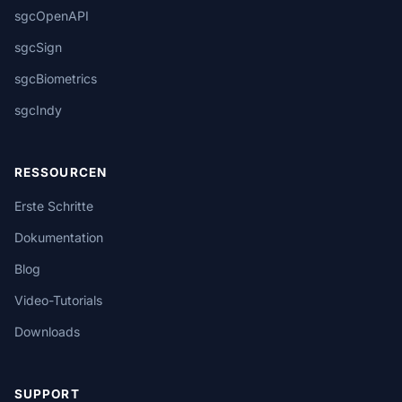
sgcOpenAPI
sgcSign
sgcBiometrics
sgcIndy
RESSOURCEN
Erste Schritte
Dokumentation
Blog
Video-Tutorials
Downloads
SUPPORT