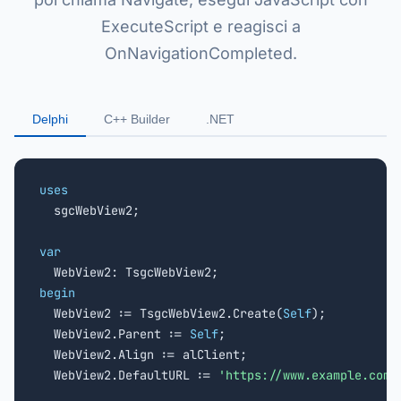
ExecuteScript e reagisci a
OnNavigationCompleted.
Delphi
C++ Builder
.NET
uses

  sgcWebView2;

var
begin

  WebView2 := TsgcWebView2.Create(
Self
);

  WebView2.Parent := 
Self
;

  WebView2.Align := alClient;

  WebView2.DefaultURL := 
'https://www.example.com'
;