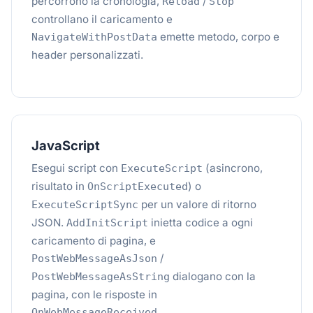
percorrono la cronologia,
/
Reload
Stop
controllano il caricamento e
emette metodo, corpo e
NavigateWithPostData
header personalizzati.
JavaScript
Esegui script con
(asincrono,
ExecuteScript
risultato in
) o
OnScriptExecuted
per un valore di ritorno
ExecuteScriptSync
JSON.
inietta codice a ogni
AddInitScript
caricamento di pagina, e
/
PostWebMessageAsJson
dialogano con la
PostWebMessageAsString
pagina, con le risposte in
.
OnWebMessageReceived