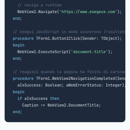
// naviga a runtime
  WebView2.Navigate(
'https://www.esegece.com'
end
;

// esegui JavaScript in modo asincrono (risultato 
procedure
begin

  WebView2.ExecuteScript(
'document.title'
end
;

// reagisci quando la pagina ha finito di caricars
procedure
 TForm1.WebView2NavigationCompleted(Sender
begin
if
 aIsSuccess 
then
end
;