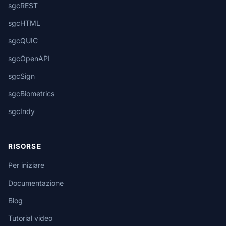
sgcREST
sgcHTML
sgcQUIC
sgcOpenAPI
sgcSign
sgcBiometrics
sgcIndy
RISORSE
Per iniziare
Documentazione
Blog
Tutorial video