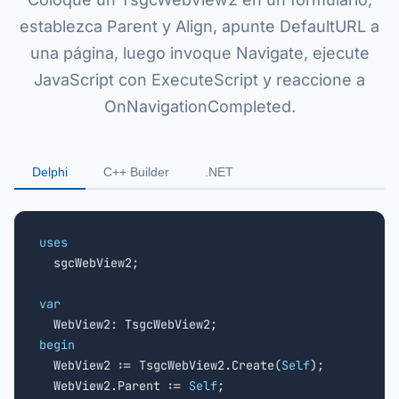
establezca Parent y Align, apunte DefaultURL a
una página, luego invoque Navigate, ejecute
JavaScript con ExecuteScript y reaccione a
OnNavigationCompleted.
Delphi
C++ Builder
.NET
uses

  sgcWebView2;

var
begin

  WebView2 := TsgcWebView2.Create(
Self
);

  WebView2.Parent := 
Self
;
