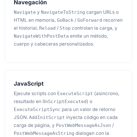
Navegación
y
cargan URLs o
Navigate
NavigateToString
HTML en memoria,
/
recorren
GoBack
GoForward
el historial,
/
controlan la carga, y
Reload
Stop
emite un método,
NavigateWithPostData
cuerpo y cabeceras personalizados.
JavaScript
Ejecute scripts con
(asíncrono,
ExecuteScript
resultado en
) o
OnScriptExecuted
para un valor de retorno
ExecuteScriptSync
JSON.
inyecta código en cada
AddInitScript
carga de página, y
/
PostWebMessageAsJson
dialogan con la
PostWebMessageAsString