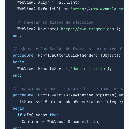
  WebView2.Align := alClient;

  WebView2.DefaultURL := 
'https://www.example.com'
;
// navegar en tiempo de ejecución
  WebView2.Navigate(
'https://www.esegece.com'
end
;

// ejecutar JavaScript de forma asíncrona (resulta
procedure
begin

  WebView2.ExecuteScript(
'document.title'
end
;

// reaccionar cuando la página ha terminado de car
procedure
 TForm1.WebView2NavigationCompleted(Sender
begin
if
 aIsSuccess 
then
end
;