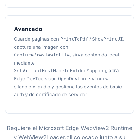
Avanzado
Guarde páginas con
/
,
PrintToPdf
ShowPrintUI
capture una imagen con
, sirva contenido local
CapturePreviewToFile
mediante
, abra
SetVirtualHostNameToFolderMapping
Edge DevTools con
,
OpenDevToolsWindow
silencie el audio y gestione los eventos de basic-
auth y de certificado de servidor.
Requiere el Microsoft Edge WebView2 Runtime
y WebView2Loader.dll colocado junto a su