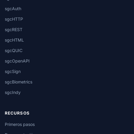
sgcAuth
sgcHTTP
sgcREST
sgcHTML
sgcQUIC
sgcOpenAPI
sgcSign
sgcBiometrics
sgcIndy
RECURSOS
Primeros pasos