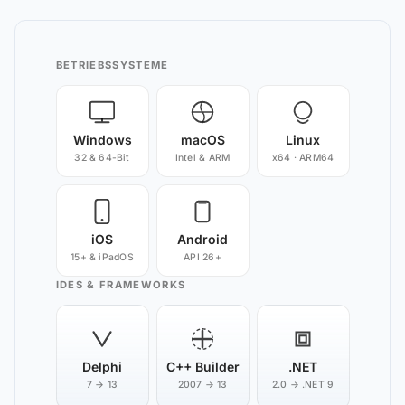
BETRIEBSSYSTEME
Windows
macOS
Linux
32 & 64-Bit
Intel & ARM
x64 · ARM64
iOS
Android
15+ & iPadOS
API 26+
IDES & FRAMEWORKS
Delphi
C++ Builder
.NET
7 → 13
2007 → 13
2.0 → .NET 9