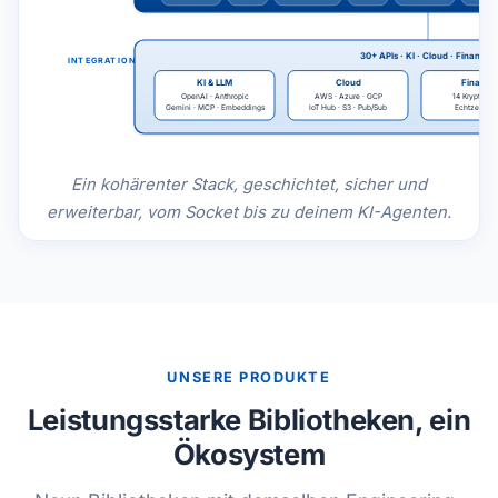
30+ APIs · KI · Cloud · Finanzen
INTEGRATIONEN
KI & LLM
Cloud
Finanze
OpenAI · Anthropic
AWS · Azure · GCP
14 Krypto-Bö
Gemini · MCP · Embeddings
IoT Hub · S3 · Pub/Sub
Echtzeit-Ti
Ein kohärenter Stack, geschichtet, sicher und
erweiterbar, vom Socket bis zu deinem KI-Agenten.
UNSERE PRODUKTE
Leistungsstarke Bibliotheken, ein
Ökosystem