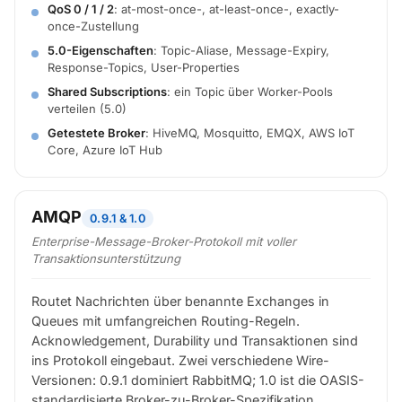
QoS 0 / 1 / 2
: at-most-once-, at-least-once-, exactly-
once-Zustellung
5.0-Eigenschaften
: Topic-Aliase, Message-Expiry,
Response-Topics, User-Properties
Shared Subscriptions
: ein Topic über Worker-Pools
verteilen (5.0)
Getestete Broker
: HiveMQ, Mosquitto, EMQX, AWS IoT
Core, Azure IoT Hub
AMQP
0.9.1 & 1.0
Enterprise-Message-Broker-Protokoll mit voller
Transaktionsunterstützung
Routet Nachrichten über benannte Exchanges in
Queues mit umfangreichen Routing-Regeln.
Acknowledgement, Durability und Transaktionen sind
ins Protokoll eingebaut. Zwei verschiedene Wire-
Versionen: 0.9.1 dominiert RabbitMQ; 1.0 ist die OASIS-
standardisierte Broker-zu-Broker-Spezifikation.