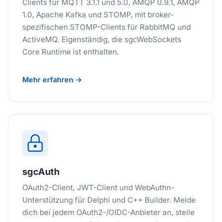
Clients für MQTT 3.1.1 und 5.0, AMQP 0.9.1, AMQP
1.0, Apache Kafka und STOMP, mit broker-
spezifischen STOMP-Clients für RabbitMQ und
ActiveMQ. Eigenständig, die sgcWebSockets
Core Runtime ist enthalten.
Mehr erfahren →
sgcAuth
OAuth2-Client, JWT-Client und WebAuthn-
Unterstützung für Delphi und C++ Builder. Melde
dich bei jedem OAuth2-/OIDC-Anbieter an, stelle