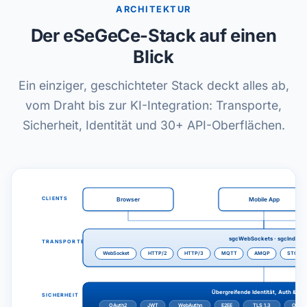
ARCHITEKTUR
Der eSeGeCe-Stack auf einen
Blick
Ein einziger, geschichteter Stack deckt alles ab,
vom Draht bis zur KI-Integration: Transporte,
Sicherheit, Identität und 30+ API-Oberflächen.
CLIENTS
Browser
Mobile App
sgcWebSockets · sgcIndy
TRANSPORTE
WebSocket
HTTP/2
HTTP/3
MQTT
AMQP
STOMP
Übergreifende Identität, Auth & Kr
SICHERHEIT
OAuth2
JWT
WebAuthn
E2EE
TLS 1.3
OpenS