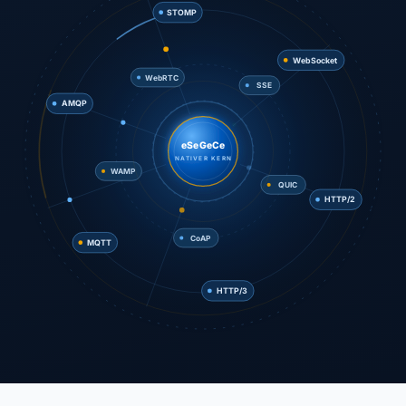
STOMP
SSE
AMQP
WebSocket
WebRTC
eSeGeCe
NATIVER KERN
QUIC
WAMP
MQTT
HTTP/2
CoAP
HTTP/3