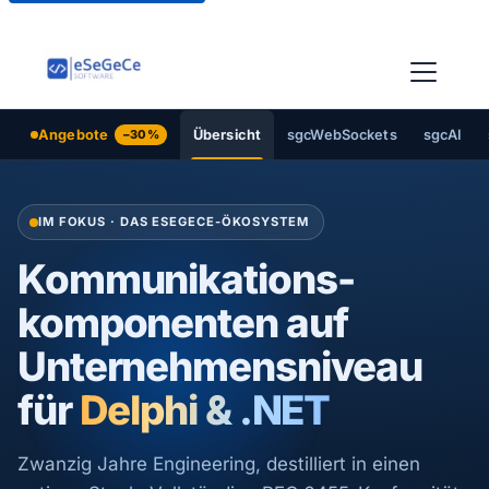
Angebote
−30%
Übersicht
sgcWebSockets
sgcAI
IM FOKUS · DAS ESEGECE-ÖKOSYSTEM
Kommunikations­
komponenten auf
Unternehmensniveau
für
Delphi & .NET
Zwanzig Jahre Engineering, destilliert in einen