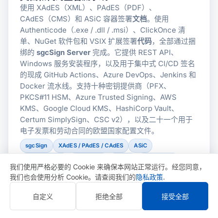
使用 XAdES（XML）、PAdES（PDF）、
CAdES（CMS）和 ASiC 容器签署
文档
。使用
Authenticode（.exe / .dll / .msi）、ClickOnce 清
单、NuGet 软件包和 VSIX 扩展签署
代码
，全部通过捆
绑的
sgcSign Server
完成。它提供 REST API、
Windows 服务安装程序，以及用于集中式 CI/CD 签名
的现成 GitHub Actions、Azure DevOps、Jenkins 和
Docker 流水线。支持十种密钥提供商（PFX、
PKCS#11 HSM、Azure Trusted Signing、AWS
KMS、Google Cloud KMS、HashiCorp Vault、
Certum SimplySign、CSC v2），以及二十一个用于
电子发票和劳动合同的欧盟国家配置文件。
sgcSign
XAdES / PAdES / CAdES
ASiC
Authenticode
ClickOnce
NuGet
HSM / KMS
我们使用严格必要的 Cookie 来确保本网站正常运行。经您同意，
Server + REST API
我们也会使用分析 Cookie。请查阅我们的
隐私政策
.
自定义
拒绝全部
接受全部