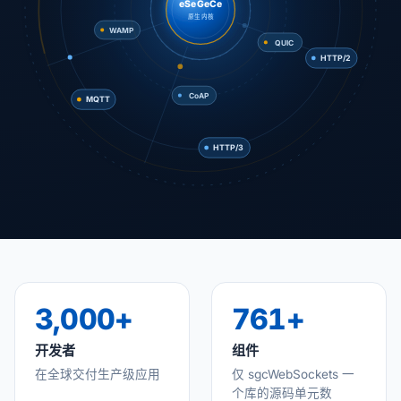
eSeGeCe
原生内核
QUIC
WAMP
MQTT
HTTP/2
CoAP
HTTP/3
3,000+
761+
开发者
组件
在全球交付生产级应用
仅 sgcWebSockets 一
个库的源码单元数