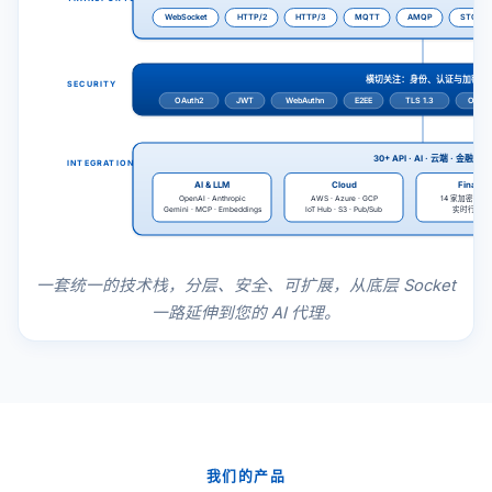
WebSocket
HTTP/2
HTTP/3
MQTT
AMQP
STOMP
横切关注：身份、认证与加密
SECURITY
OAuth2
JWT
WebAuthn
E2EE
TLS 1.3
OpenS
30+ API · AI · 云端 · 金融
INTEGRATIONS
AI & LLM
Cloud
Financ
14 家加密货币
OpenAI · Anthropic
AWS · Azure · GCP
实时行情报
Gemini · MCP · Embeddings
IoT Hub · S3 · Pub/Sub
一套统一的技术栈，分层、安全、可扩展，从底层 Socket
一路延伸到您的 AI 代理。
我们的产品