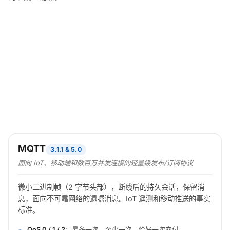
MQTT
3.1.1 & 5.0
面向 IoT、移动端和数百万并发连接的轻量级发布/订阅协议
微小二进制帧（2 字节头部），断线后的持久会话，保留消
息，面向不可靠网络的遗嘱消息。IoT 遥测和移动推送的事实
标准。
QoS 0 / 1 / 2
：最多一次、至少一次、恰好一次交付