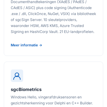
Documenthandtekeningen (XAdES / PAdES /
CAdES / ASiC) plus code signing (Authenticode
.exe / .dll, ClickOnce, NuGet, VSIX) via bibliotheek
of sgcSign Server. 10 sleutelproviders,
waaronder HSM, AWS KMS, Azure Trusted
Signing en HashiCorp Vault. 21 EU-landprofielen.
Meer informatie →
sgcBiometrics
Windows Hello, vingerafdruksensoren en
gezichtsherkenning voor Delphi en C++ Builder.