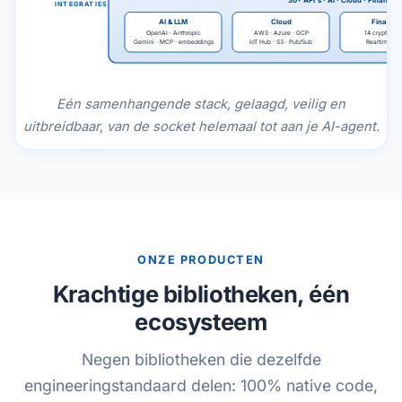
INTEGRATIES
AI & LLM
Cloud
Financi
OpenAI · Anthropic
AWS · Azure · GCP
14 cryptobeu
Gemini · MCP · embeddings
IoT Hub · S3 · Pub/Sub
Realtime tic
Eén samenhangende stack, gelaagd, veilig en
uitbreidbaar, van de socket helemaal tot aan je AI-agent.
ONZE PRODUCTEN
Krachtige bibliotheken, één
ecosysteem
Negen bibliotheken die dezelfde
engineeringstandaard delen: 100% native code,