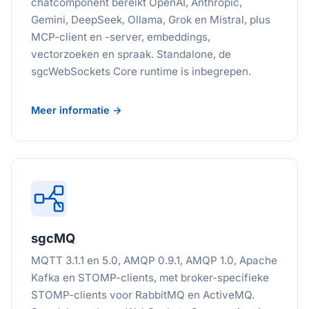
chatcomponent bereikt OpenAI, Anthropic,
Gemini, DeepSeek, Ollama, Grok en Mistral, plus
MCP-client en -server, embeddings,
vectorzoeken en spraak. Standalone, de
sgcWebSockets Core runtime is inbegrepen.
Meer informatie →
sgcMQ
MQTT 3.1.1 en 5.0, AMQP 0.9.1, AMQP 1.0, Apache
Kafka en STOMP-clients, met broker-specifieke
STOMP-clients voor RabbitMQ en ActiveMQ.