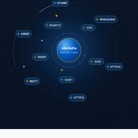
STOMP
SSE
AMQP
WebSocket
WebRTC
eSeGeCe
NATIVE CORE
QUIC
WAMP
MQTT
HTTP/2
CoAP
HTTP/3