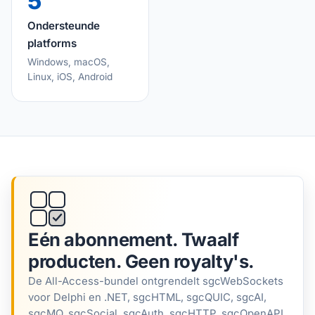
5
Ondersteunde
platforms
Windows, macOS,
Linux, iOS, Android
Eén abonnement. Twaalf
producten. Geen royalty's.
De All-Access-bundel ontgrendelt sgcWebSockets
voor Delphi en .NET, sgcHTML, sgcQUIC, sgcAI,
sgcMQ, sgcSocial, sgcAuth, sgcHTTP, sgcOpenAPI,