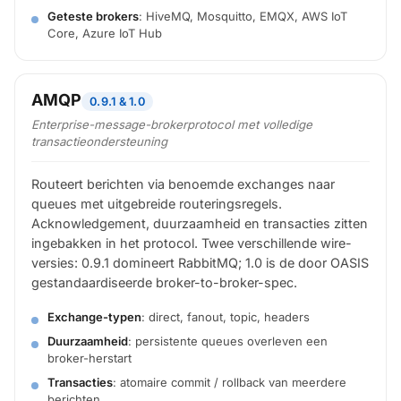
Geteste brokers
: HiveMQ, Mosquitto, EMQX, AWS IoT
Core, Azure IoT Hub
AMQP
0.9.1 & 1.0
Enterprise-message-brokerprotocol met volledige
transactieondersteuning
Routeert berichten via benoemde exchanges naar
queues met uitgebreide routeringsregels.
Acknowledgement, duurzaamheid en transacties zitten
ingebakken in het protocol. Twee verschillende wire-
versies: 0.9.1 domineert RabbitMQ; 1.0 is de door OASIS
gestandaardiseerde broker-to-broker-spec.
Exchange-typen
: direct, fanout, topic, headers
Duurzaamheid
: persistente queues overleven een
broker-herstart
Transacties
: atomaire commit / rollback van meerdere
berichten