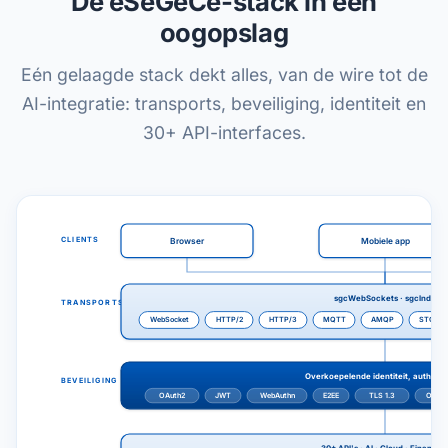
De eSeGeCe-stack in één
oogopslag
Eén gelaagde stack dekt alles, van de wire tot de
AI-integratie: transports, beveiliging, identiteit en
30+ API-interfaces.
CLIENTS
Browser
Mobiele app
sgcWebSockets · sgcIndy
TRANSPORTS
WebSocket
HTTP/2
HTTP/3
MQTT
AMQP
STOMP
Overkoepelende identiteit, auth & c
BEVEILIGING
OAuth2
JWT
WebAuthn
E2EE
TLS 1.3
OpenS
30+ API's · AI · Cloud · Financië