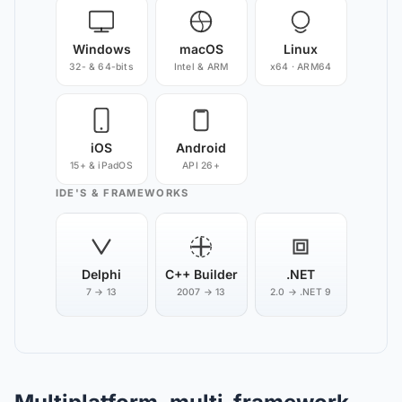
Windows
macOS
Linux
32- & 64-bits
Intel & ARM
x64 · ARM64
iOS
Android
15+ & iPadOS
API 26+
IDE'S & FRAMEWORKS
Delphi
C++ Builder
.NET
7 → 13
2007 → 13
2.0 → .NET 9