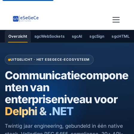
Overzicht
sgcWebSockets
sgcAI
sgcSign
sgcHTML
UITGELICHT · HET ESEGECE-ECOSYSTEEM
Communicatiecompone
nten van
enterpriseniveau voor
Delphi & .NET
Twintig jaar engineering, gebundeld in één native