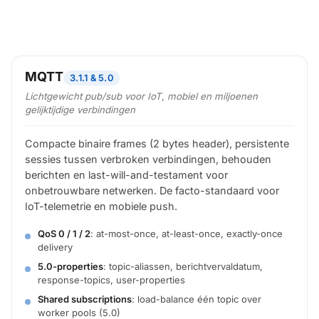
MQTT
3.1.1 & 5.0
Lichtgewicht pub/sub voor IoT, mobiel en miljoenen
gelijktijdige verbindingen
Compacte binaire frames (2 bytes header), persistente
sessies tussen verbroken verbindingen, behouden
berichten en last-will-and-testament voor
onbetrouwbare netwerken. De facto-standaard voor
IoT-telemetrie en mobiele push.
QoS 0 / 1 / 2
: at-most-once, at-least-once, exactly-once
delivery
5.0-properties
: topic-aliassen, berichtvervaldatum,
response-topics, user-properties
Shared subscriptions
: load-balance één topic over
worker pools (5.0)