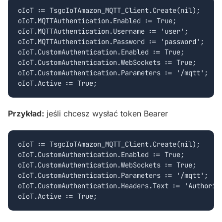
oIoT := TsgcIoTAmazon_MQTT_Client.Create(nil);

oIoT.MQTTAuthentication.Enabled := True;

oIoT.MQTTAuthentication.Username := 'user';

oIoT.MQTTAuthentication.Password := 'password';

oIoT.CustomAuthentication.Enabled := True;

oIoT.CustomAuthentication.WebSockets := True;

oIoT.CustomAuthentication.Parameters := '/mqtt';

Przykład:
jeśli chcesz wysłać token Bearer
oIoT := TsgcIoTAmazon_MQTT_Client.Create(nil);

oIoT.CustomAuthentication.Enabled := True;

oIoT.CustomAuthentication.WebSockets := True;

oIoT.CustomAuthentication.Parameters := '/mqtt';

oIoT.CustomAuthentication.Headers.Text := 'Authoriza