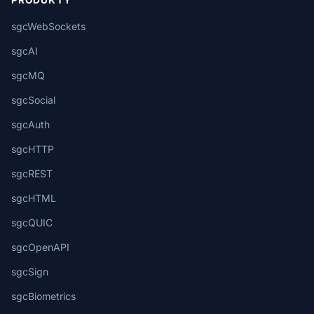
PRODUKTY
sgcWebSockets
sgcAI
sgcMQ
sgcSocial
sgcAuth
sgcHTTP
sgcREST
sgcHTML
sgcQUIC
sgcOpenAPI
sgcSign
sgcBiometrics