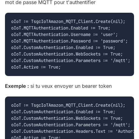
mot de passe MQTT pour t'authentifier
oIoT := TsgcIoTAmazon_MQTT_Client.Create(nil);

oIoT.MQTTAuthentication.Enabled := True;

oIoT.MQTTAuthentication.Username := 'user';

oIoT.MQTTAuthentication.Password := 'password';

oIoT.CustomAuthentication.Enabled := True;

oIoT.CustomAuthentication.WebSockets := True;

oIoT.CustomAuthentication.Parameters := '/mqtt';

Exemple :
si tu veux envoyer un bearer token
oIoT := TsgcIoTAmazon_MQTT_Client.Create(nil);

oIoT.CustomAuthentication.Enabled := True;

oIoT.CustomAuthentication.WebSockets := True;

oIoT.CustomAuthentication.Parameters := '/mqtt';

oIoT.CustomAuthentication.Headers.Text := 'Authoriza