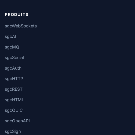
PRODUITS
sgcWebSockets
sgcAI
sgcMQ
sgcSocial
sgcAuth
sgcHTTP
sgcREST
sgcHTML
sgcQUIC
sgcOpenAPI
sgcSign