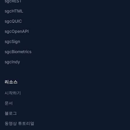
sgcREST
sgcHTML
sgcQUIC
sgcOpenAPI
sgcSign
sgcBiometrics
sgcIndy
리소스
시작하기
문서
블로그
동영상 튜토리얼