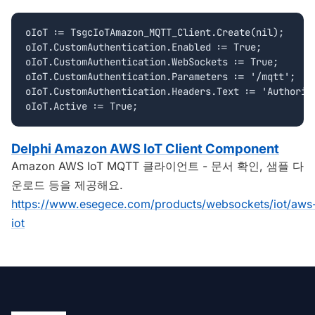
oIoT := TsgcIoTAmazon_MQTT_Client.Create(nil);

oIoT.CustomAuthentication.Enabled := True;

oIoT.CustomAuthentication.WebSockets := True;

oIoT.CustomAuthentication.Parameters := '/mqtt';

oIoT.CustomAuthentication.Headers.Text := 'Authoriza
Delphi Amazon AWS IoT Client Component
Amazon AWS IoT MQTT 클라이언트 - 문서 확인, 샘플 다
운로드 등을 제공해요.
https://www.esegece.com/products/websockets/iot/aws
iot