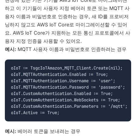
현장에 있는 기존 기기를 AWS IoT Core로 마이그레이션
하고 이 기기들이 사용자 지정 베어러 토큰 또는 MQTT 사
용자 이름과 비밀번호로 인증하는 경우, 새 ID를 프로비저
닝하지 않고도 AWS IoT Core로 마이그레이션할 수 있어
요. AWS IoT Core가 지원하는 모든 통신 프로토콜에서 사
용자 지정 인증을 사용할 수 있어요.
예시:
MQTT 사용자 이름과 비밀번호로 인증하려는 경우
oIoT := TsgcIoTAmazon_MQTT_Client.Create(nil);

oIoT.MQTTAuthentication.Enabled := True;

oIoT.MQTTAuthentication.Username := 'user';

oIoT.MQTTAuthentication.Password := 'password';

oIoT.CustomAuthentication.Enabled := True;

oIoT.CustomAuthentication.WebSockets := True;

oIoT.CustomAuthentication.Parameters := '/mqtt';

예시:
베어러 토큰을 보내려는 경우