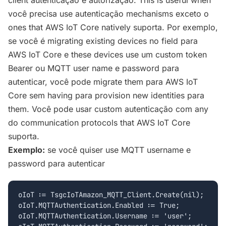
client autenticação e autorização. This is useful when
você precisa use autenticação mechanisms exceto o
ones that AWS IoT Core natively suporta. Por exemplo,
se você é migrating existing devices no field para
AWS IoT Core e these devices use um custom token
Bearer ou MQTT user name e password para
autenticar, você pode migrate them para AWS IoT
Core sem having para provision new identities para
them. Você pode usar custom autenticação com any
do communication protocols that AWS IoT Core
suporta.
Exemplo:
se você quiser use MQTT username e
password para autenticar
oIoT := TsgcIoTAmazon_MQTT_Client.Create(nil);

oIoT.MQTTAuthentication.Enabled := True;

oIoT.MQTTAuthentication.Username := 'user';
