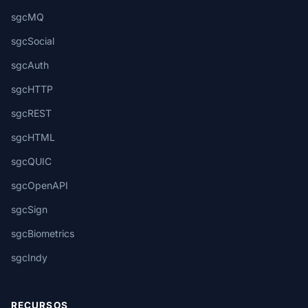
sgcMQ
sgcSocial
sgcAuth
sgcHTTP
sgcREST
sgcHTML
sgcQUIC
sgcOpenAPI
sgcSign
sgcBiometrics
sgcIndy
RECURSOS