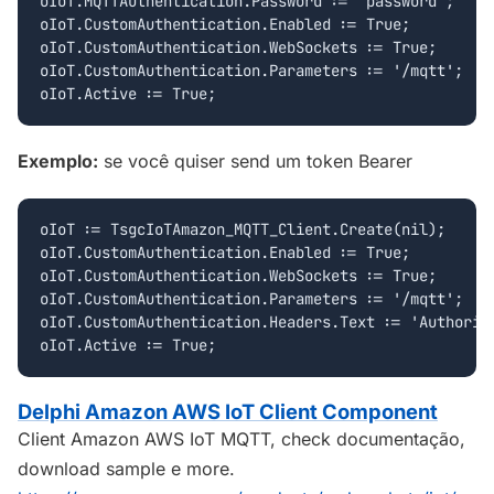
oIoT.MQTTAuthentication.Password := 'password';

oIoT.CustomAuthentication.Enabled := True;

oIoT.CustomAuthentication.WebSockets := True;

oIoT.CustomAuthentication.Parameters := '/mqtt';

Exemplo:
se você quiser send um token Bearer
oIoT := TsgcIoTAmazon_MQTT_Client.Create(nil);

oIoT.CustomAuthentication.Enabled := True;

oIoT.CustomAuthentication.WebSockets := True;

oIoT.CustomAuthentication.Parameters := '/mqtt';

oIoT.CustomAuthentication.Headers.Text := 'Authoriza
Delphi Amazon AWS IoT Client Component
Client Amazon AWS IoT MQTT, check documentação,
download sample e more.