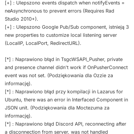
[+] : Ulepszono events dispatch when notifyEvents =
neAsynchronous to prevent errors (Requires Rad
Studio 2010+).
[+] : Ulepszono Google Pub/Sub component, istnieją 3
new properties to customize local listening server
(LocalIP, LocalPort, RedirectURL).
[*] : Naprawiono błąd in TsgcWSAPI_Pusher, private
and presence channel didn't work if OnPusherConnect
event was not set. (Podziękowania dla Ozzie za
informację).
[*] : Naprawiono błąd przy kompilacji in Lazarus for
Ubuntu, there was an error in Interfaced Component in
JSON unit. (Podziękowania dla Moctezuma za
informację).
[*] : Naprawiono błąd Discord API, reconnecting after
a disconnection from server, was not handled