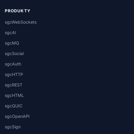
PRODUKTY
sgcWebSockets
sgcAI
sgcMQ
sgcSocial
sgcAuth
sgcHTTP
sgcREST
sgcHTML
sgcQUIC
sgcOpenAPI
sgcSign