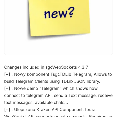
Changes included in sgcWebSockets 4.3.7
[+] : Nowy komponent TsgcTDLib_Telegram, Allows to
build Telegram Clients using TDLib JSON library.
[+] : Nowe demo "Telegram" which shows how
connect to telegram API, send a Text message, receive
text messages, available chats...
[+] : Ulepszono Kraken API Component, teraz
WebSocket API supports private channels. Requires an