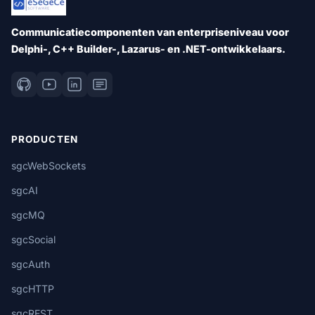
Communicatiecomponenten van enterpriseniveau voor
Delphi-, C++ Builder-, Lazarus- en .NET-ontwikkelaars.
PRODUCTEN
sgcWebSockets
sgcAI
sgcMQ
sgcSocial
sgcAuth
sgcHTTP
sgcREST