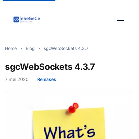
Home
›
Blog
›
sgcWebSockets 4.3.7
sgcWebSockets 4.3.7
7 mei 2020
·
Releases