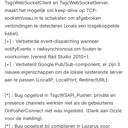
TsgcWebSocketClient en TsgcWebSocketServer,
maakt het mogelijk om keep-alive op TCP-
socketniveau in te schakelen om afgebroken
verbindingen te detecteren (zoals een losgekoppelde
kabel).
[+] : Verbeterde event-dispatching wanneer
notifyEvents = neAsynchronous om fouten te
voorkomen (vereist Rad Studio 2010+).
[+] : Verbeterd Google Pub/Sub-component, er zijn 3
nieuwe eigenschappen om de lokale luisterende server
aan te passen (LocalIP, LocalPort, RedirectURL).
[*] : Bug opgelost in TsgcWSAPI_Pusher: private en
presence channels werkten niet als de gebeurtenis
OnPusherConnect niet was ingesteld. (Dank aan Ozzie
voor de melding).
[*] : Bug opgelost bij compileren in Lazarus voor