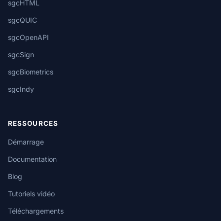
sgcHTML
sgcQUIC
sgcOpenAPI
sgcSign
sgcBiometrics
sgcIndy
RESSOURCES
Démarrage
Documentation
Blog
Tutoriels vidéo
Téléchargements