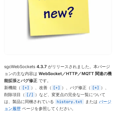
sgcWebSockets
4.3.7
がリリースされました。本バージ
ョンの主な内容は
WebSocket／HTTP／MQTT 関連の機
能拡張とバグ修正
です。
新機能（
）、改善（
）、バグ修正（
）、
[+]
[+]
[*]
削除項目（
）など、変更点の完全な一覧について
[/]
は、製品に同梱されている
または
バージ
history.txt
ョン履歴
ページを参照してください。