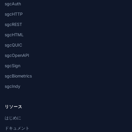
sgcAuth
sgcHTTP
sgcREST
sgcHTML
sgcQUIC
sgcOpenAPI
sgcSign
sgcBiometrics
sgcIndy
リソース
はじめに
ドキュメント