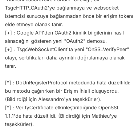
TsgcHTTP_OAuth2'ye bağlanmaya ve websocket
istemcisi sunucuya bağlanmadan önce bir erişim tokenı
elde etmeye olanak tanır.
[+] : Google API'den OAuth2 kimlik bilgilerinin nasıl
alınacağını gösteren yeni "OAuth2" demosu.
[+] : TsgcWebSocketClient'ta yeni "OnSSLVerifyPeer"
olayı, sertifikaları daha ayrıntılı doğrulamaya olanak
tanır.
[*] : DoUnRegisterProtocol metodunda hata düzeltildi:
bu metodu çağırırken bir Erişim İhlali oluşuyordu.
(Bildirdiği için Alessandro'ya teşekkürler).
[*] : VerifyCertificate etkinleştirildiğinde OpenSSL
1.1.1'de hata düzeltildi. (Bildirdiği için Mathieu'ye
teşekkürler).