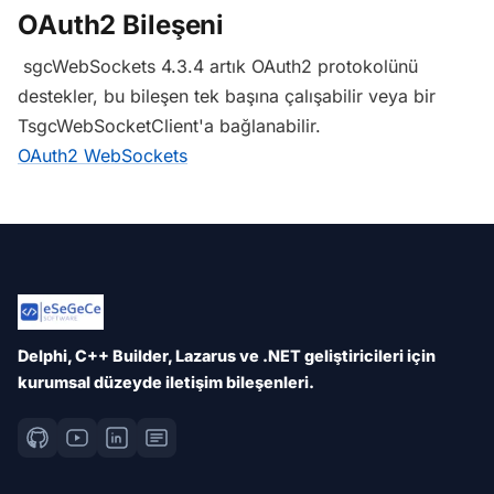
OAuth2 Bileşeni
sgcWebSockets 4.3.4 artık OAuth2 protokolünü
destekler, bu bileşen tek başına çalışabilir veya bir
TsgcWebSocketClient'a bağlanabilir.
OAuth2 WebSockets
Delphi, C++ Builder, Lazarus ve .NET geliştiricileri için
kurumsal düzeyde iletişim bileşenleri.