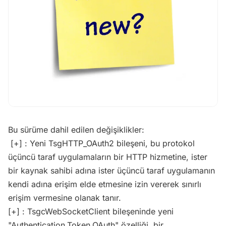
Bu sürüme dahil edilen değişiklikler:
[+] : Yeni TsgHTTP_OAuth2 bileşeni, bu protokol
üçüncü taraf uygulamaların bir HTTP hizmetine, ister
bir kaynak sahibi adına ister üçüncü taraf uygulamanın
kendi adına erişim elde etmesine izin vererek sınırlı
erişim vermesine olanak tanır.
[+] : TsgcWebSocketClient bileşeninde yeni
"Authentication.Token.OAuth" özelliği, bir