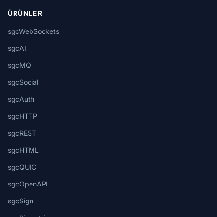
ÜRÜNLER
sgcWebSockets
sgcAI
sgcMQ
sgcSocial
sgcAuth
sgcHTTP
sgcREST
sgcHTML
sgcQUIC
sgcOpenAPI
sgcSign