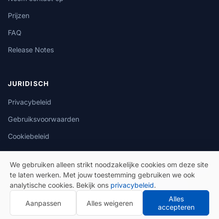
Prijzen
FAQ
Release Notes
JURIDISCH
Privacybeleid
Gebruiksvoorwaarden
Cookiebeleid
We gebruiken alleen strikt noodzakelijke cookies om deze site
te laten werken. Met jouw toestemming gebruiken we ook
analytische cookies. Bekijk ons
privacybeleid
.
© 2026 eSeGeCe. Alle rechten voorbehouden.
Alles
Aanpassen
Alles weigeren
Privacybeleid
Gebruiksvoorwaarden
accepteren