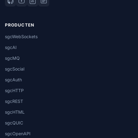
PRODUCTEN
sgcWebSockets
sgcAI
sgcMQ
sgcSocial
sgcAuth
sgcHTTP
sgcREST
sgcHTML
sgcQUIC
sgcOpenAPI