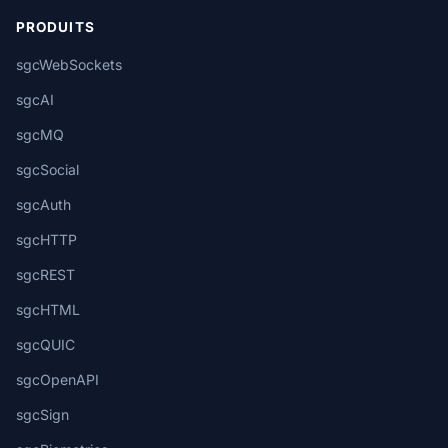
PRODUITS
sgcWebSockets
sgcAI
sgcMQ
sgcSocial
sgcAuth
sgcHTTP
sgcREST
sgcHTML
sgcQUIC
sgcOpenAPI
sgcSign