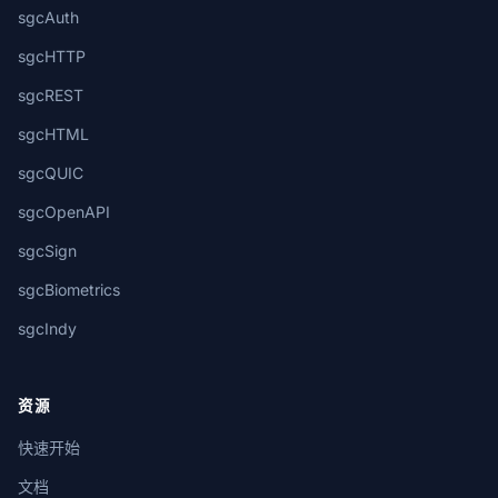
sgcAuth
sgcHTTP
sgcREST
sgcHTML
sgcQUIC
sgcOpenAPI
sgcSign
sgcBiometrics
sgcIndy
资源
快速开始
文档