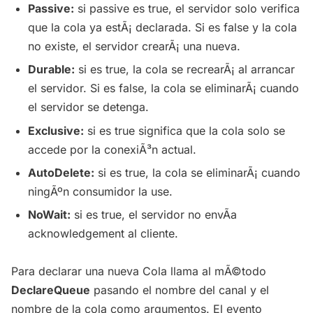
Passive:
si passive es true, el servidor solo verifica
que la cola ya estÃ¡ declarada. Si es false y la cola
no existe, el servidor crearÃ¡ una nueva.
Durable:
si es true, la cola se recrearÃ¡ al arrancar
el servidor. Si es false, la cola se eliminarÃ¡ cuando
el servidor se detenga.
Exclusive:
si es true significa que la cola solo se
accede por la conexiÃ³n actual.
AutoDelete:
si es true, la cola se eliminarÃ¡ cuando
ningÃºn consumidor la use.
NoWait:
si es true, el servidor no envÃ­a
acknowledgement al cliente.
Para declarar una nueva Cola llama al mÃ©todo
DeclareQueue
pasando el nombre del canal y el
nombre de la cola como argumentos. El evento