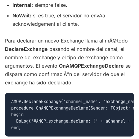
Internal:
siempre false.
NoWait:
si es true, el servidor no envÃ­a
acknowledgement al cliente.
Para declarar un nuevo Exchange llama al mÃ©todo
DeclareExchange
pasando el nombre del canal, el
nombre del exchange y el tipo de exchange como
argumentos. El evento
OnAMQPExchangeDeclare
se
dispara como confirmaciÃ³n del servidor de que el
exchange ha sido declarado.
AMQP.DeclareExchange('channel_name', 'exchange_name'
procedure OnAMQPExchangeDeclare(Sender: TObject; con
begin

  DoLog('#AMQP_exchange_declare: [' + aChannel + '] 