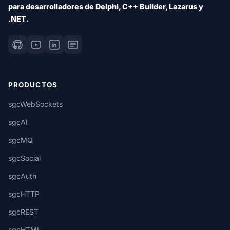
para desarrolladores de Delphi, C++ Builder, Lazarus y
.NET.
PRODUCTOS
sgcWebSockets
sgcAI
sgcMQ
sgcSocial
sgcAuth
sgcHTTP
sgcREST
sgcHTML