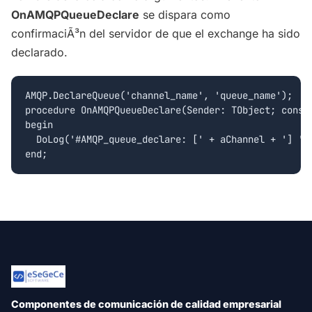
OnAMQPQueueDeclare
se dispara como
confirmaciÃ³n del servidor de que el exchange ha sido
declarado.
AMQP.DeclareQueue('channel_name', 'queue_name');

procedure OnAMQPQueueDeclare(Sender: TObject; const
begin

  DoLog('#AMQP_queue_declare: [' + aChannel + '] ' +
Componentes de comunicación de calidad empresarial