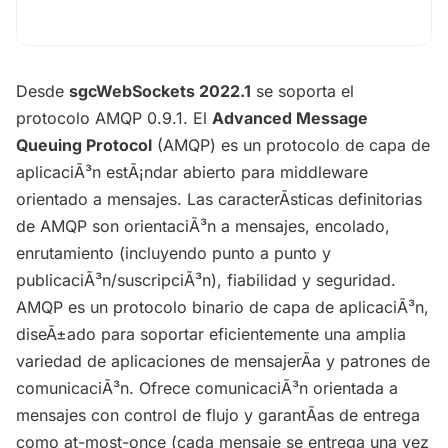
Desde
sgcWebSockets 2022.1
se soporta el
protocolo AMQP 0.9.1.
El
Advanced Message
Queuing Protocol
(AMQP) es un protocolo de capa de
aplicaciÃ³n estÃ¡ndar abierto para middleware
orientado a mensajes. Las caracterÃ­sticas definitorias
de AMQP son orientaciÃ³n a mensajes, encolado,
enrutamiento (incluyendo punto a punto y
publicaciÃ³n/suscripciÃ³n), fiabilidad y seguridad.
AMQP es un protocolo binario de capa de aplicaciÃ³n,
diseÃ±ado para soportar eficientemente una amplia
variedad de aplicaciones de mensajerÃ­a y patrones de
comunicaciÃ³n. Ofrece comunicaciÃ³n orientada a
mensajes con control de flujo y garantÃ­as de entrega
como at-most-once (cada mensaje se entrega una vez