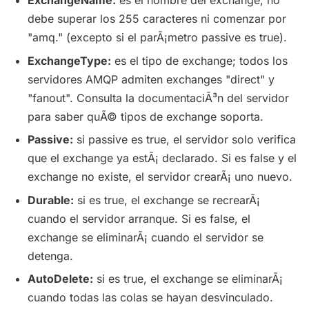
ExchangeName:
es el nombre del exchange, no
debe superar los 255 caracteres ni comenzar por
"amq." (excepto si el parÃ¡metro passive es true).
ExchangeType:
es el tipo de exchange; todos los
servidores AMQP admiten exchanges "direct" y
"fanout". Consulta la documentaciÃ³n del servidor
para saber quÃ© tipos de exchange soporta.
Passive:
si passive es true, el servidor solo verifica
que el exchange ya estÃ¡ declarado. Si es false y el
exchange no existe, el servidor crearÃ¡ uno nuevo.
Durable:
si es true, el exchange se recrearÃ¡
cuando el servidor arranque. Si es false, el
exchange se eliminarÃ¡ cuando el servidor se
detenga.
AutoDelete:
si es true, el exchange se eliminarÃ¡
cuando todas las colas se hayan desvinculado.