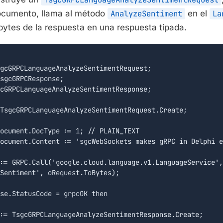
ocumento, llama al método
AnalyzeSentiment
en el
La
bytes de la respuesta en una respuesta tipada.
gcGRPCLanguageAnalyzeSentimentRequest;

sgcGRPCResponse;

cGRPCLanguageAnalyzeSentimentResponse;

TsgcGRPCLanguageAnalyzeSentimentRequest.Create;

ocument.DocType := 1; // PLAIN_TEXT

ocument.Content := 'sgcWebSockets makes gRPC in Delphi e
:= GRPC.Call('google.cloud.language.v1.LanguageService',

Sentiment', oRequest.ToBytes);

se.StatusCode = grpcOK then

:= TsgcGRPCLanguageAnalyzeSentimentResponse.Create;
