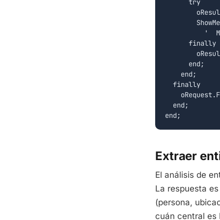
      try

        oResul
        ShowMe
          '  M
      finally

        oResul
      end;

    end;

  finally

    oRequest.F
  end;

end;
Extraer en
El análisis de e
La respuesta es
(persona, ubicac
cuán central es 