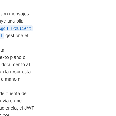
 son mensajes
ye una pila
sgcHTTP2Client
nt
gestiona el
ta.
texto plano o
e documento al
an la respuesta
f a mano ni
 de cuenta de
 envía como
udiencia, el JWT
o por