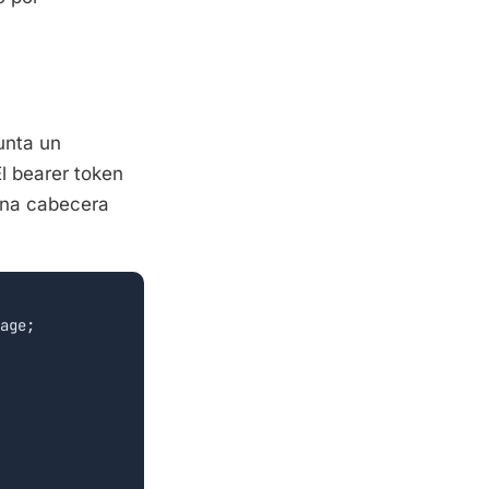
unta un
El bearer token
na cabecera
age;
