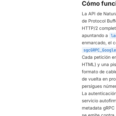
Cómo func
La API de Natur
de Protocol Buf
HTTP/2 completa
apuntando a
la
enmarcado, el co
sgcGRPC_Google
Cada petición e
HTML) y una pis
formato de cable
de vuelta en pr
persigues núme
La autenticació
servicio autofi
metadata gRPC e
se emite contra