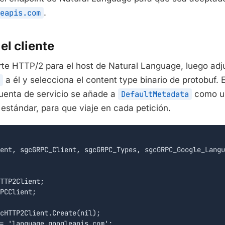
eapis.com
.
el cliente
rte HTTP/2 para el host de Natural Language, luego adj
a él y selecciona el content type binario de protobuf. 
cuenta de servicio se añade a
DefaultMetadata
como u
estándar, para que viaje en cada petición.
ent, sgcGRPC_Client, sgcGRPC_Types, sgcGRPC_Google_Langu
TTP2Client;

PCClient;

cHTTP2Client.Create(nil);

= 'language.googleapis.com';
