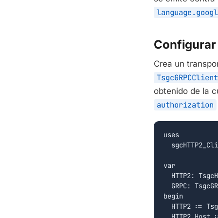
language.googl
Configurar 
Crea un transpo
TsgcGRPCClient
obtenido de la 
authorization
uses

  sgcHTTP2_Cli
var

  HTTP2: TsgcH
  GRPC: TsgcGR
begin

  HTTP2 := Tsg
  HTTP2.Host :