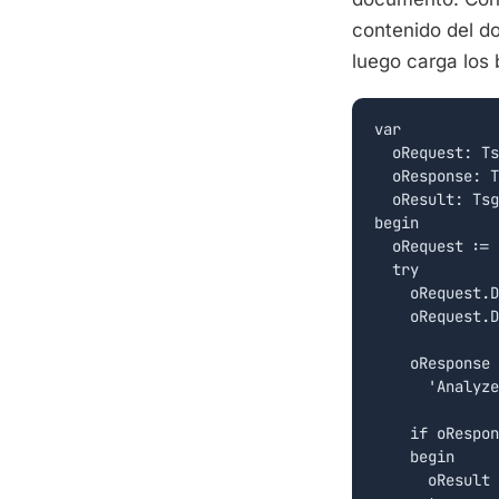
contenido del d
luego carga los 
var

  oRequest: Ts
  oResponse: T
  oResult: Tsg
begin

  oRequest := 
  try

    oRequest.D
    oRequest.D
    oResponse 
      'Analyze
    if oRespon
    begin

      oResult 