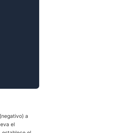
(negativo) a
leva el
, establece el