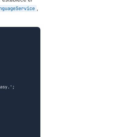
nguageService
,
asy.';
