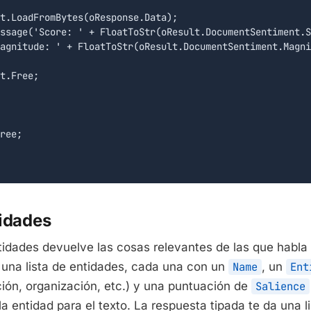
t.LoadFromBytes(oResponse.Data);

ssage('Score: ' + FloatToStr(oResult.DocumentSentiment.S
agnitude: ' + FloatToStr(oResult.DocumentSentiment.Magni
t.Free;

ree;

tidades
ntidades devuelve las cosas relevantes de las que habl
 una lista de entidades, cada una con un
Name
, un
Ent
ión, organización, etc.) y una puntuación de
Salience
la entidad para el texto. La respuesta tipada te da una l