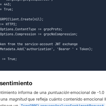
= 443;

= True;

GRPCClient.Create(nil);

:= HTTP2;

Options.ContentType := grpcProto;

Options.Compression := grpcNoCompression;

ken from the service-account JWT exchange

Metadata.Add('authorization', 'Bearer ' + Token);

 := True;

 sentimiento
entimiento informa de una
puntuación
emocional de -1.0 
y una
magnitud
que refleja cuánto contenido emocional l
struye un
TsgcGRPCLanguageAnalyzeSentimentRequest