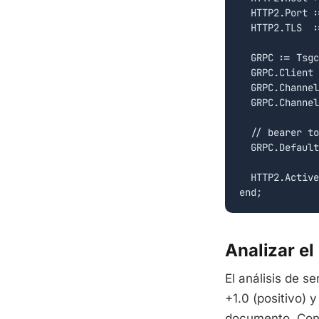
  HTTP2.Port :
  HTTP2.TLS  :
  GRPC := Tsgc
  GRPC.Client 
  GRPC.Channel
  GRPC.Channel
  // bearer to
  GRPC.Default
  HTTP2.Active
end;
Analizar el
El análisis de s
+1.0 (positivo) 
documento. Con