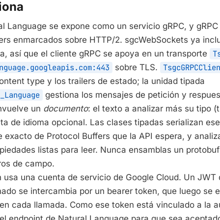
iona
al Language se expone como un servicio gRPC, y gRPC
fers enmarcados sobre HTTP/2. sgcWebSockets ya inclu
, así que el cliente gRPC se apoya en un transporte
T
nguage.googleapis.com:443
sobre TLS.
TsgcGRPCClie
ntent type y los trailers de estado; la unidad tipada
_Language
gestiona los mensajes de petición y respues
nvuelve un
documento
: el texto a analizar más su tipo (
ta de idioma opcional. Las clases tipadas serializan es
 exacto de Protocol Buffers que la API espera, y analiz
opiedades listas para leer. Nunca ensamblas un protobu
ros de campo.
n usa una cuenta de servicio de Google Cloud. Un JWT
rmado se intercambia por un bearer token, que luego se
n cada llamada. Como ese token está vinculado a la a
 el endpoint de Natural Language para que sea aceptad