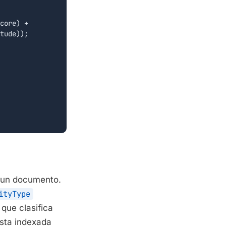
core) +

tude));

a un documento.
ityType
que clasifica
ista indexada