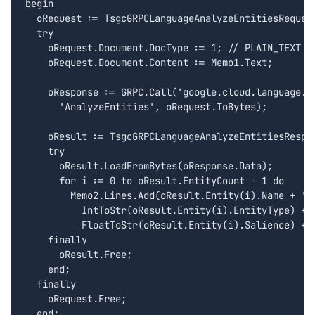
begin

  oRequest := TsgcGRPCLanguageAnalyzeEntitiesRequest
  try

    oRequest.Document.DocType := 1; // PLAIN_TEXT

    oRequest.Document.Content := Memo1.Text;

    oResponse := GRPC.Call('google.cloud.language.v1
      'AnalyzeEntities', oRequest.ToBytes);

    oResult := TsgcGRPCLanguageAnalyzeEntitiesRespon
    try

      oResult.LoadFromBytes(oResponse.Data);

      for i := 0 to oResult.EntityCount - 1 do

        Memo2.Lines.Add(oResult.Entity(i).Name + ' (
          IntToStr(oResult.Entity(i).EntityType) + '
          FloatToStr(oResult.Entity(i).Salience) + '
    finally

      oResult.Free;

    end;

  finally

    oRequest.Free;

  end;
