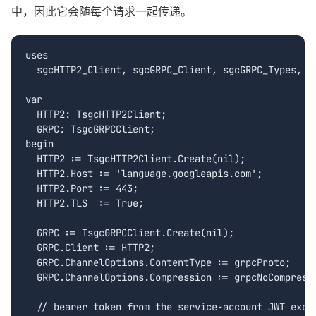
中，因此它会随每个请求一起传递。
uses

  sgcHTTP2_Client, sgcGRPC_Client, sgcGRPC_Types, sg
var

  HTTP2: TsgcHTTP2Client;

  GRPC: TsgcGRPCClient;

begin

  HTTP2 := TsgcHTTP2Client.Create(nil);

  HTTP2.Host := 'language.googleapis.com';

  HTTP2.Port := 443;

  HTTP2.TLS  := True;

  GRPC := TsgcGRPCClient.Create(nil);

  GRPC.Client := HTTP2;

  GRPC.ChannelOptions.ContentType := grpcProto;

  GRPC.ChannelOptions.Compression := grpcNoCompressi
  // bearer token from the service-account JWT excha