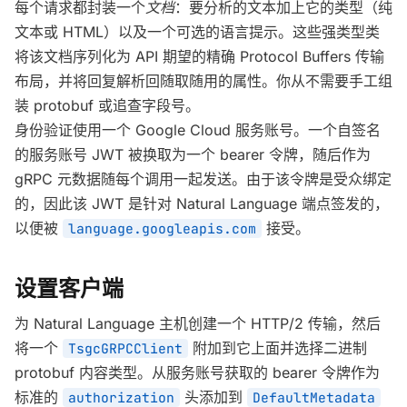
每个请求都封装一个
文档
：要分析的文本加上它的类型（纯
文本或 HTML）以及一个可选的语言提示。这些强类型类
将该文档序列化为 API 期望的精确 Protocol Buffers 传输
布局，并将回复解析回随取随用的属性。你从不需要手工组
装 protobuf 或追查字段号。
身份验证使用一个 Google Cloud 服务账号。一个自签名
的服务账号 JWT 被换取为一个 bearer 令牌，随后作为
gRPC 元数据随每个调用一起发送。由于该令牌是受众绑定
的，因此该 JWT 是针对 Natural Language 端点签发的，
以便被
接受。
language.googleapis.com
设置客户端
为 Natural Language 主机创建一个 HTTP/2 传输，然后
将一个
附加到它上面并选择二进制
TsgcGRPCClient
protobuf 内容类型。从服务账号获取的 bearer 令牌作为
标准的
头添加到
authorization
DefaultMetadata