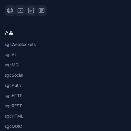
产品
sgcWebSockets
sgcAI
sgcMQ
sgcSocial
sgcAuth
sgcHTTP
sgcREST
sgcHTML
sgcQUIC