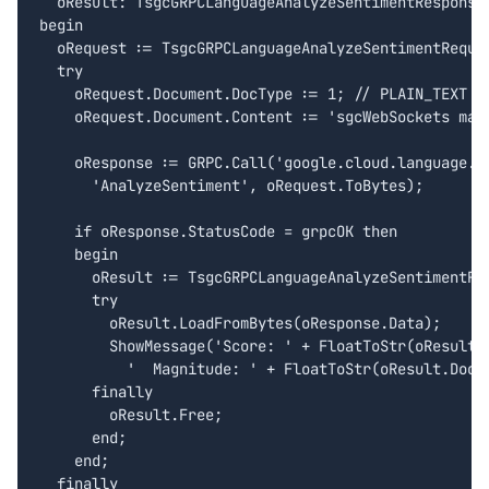
  oResult: TsgcGRPCLanguageAnalyzeSentimentResponse;
begin

  oRequest := TsgcGRPCLanguageAnalyzeSentimentReques
  try

    oRequest.Document.DocType := 1; // PLAIN_TEXT

    oRequest.Document.Content := 'sgcWebSockets make
    oResponse := GRPC.Call('google.cloud.language.v1
      'AnalyzeSentiment', oRequest.ToBytes);

    if oResponse.StatusCode = grpcOK then

    begin

      oResult := TsgcGRPCLanguageAnalyzeSentimentRes
      try

        oResult.LoadFromBytes(oResponse.Data);

        ShowMessage('Score: ' + FloatToStr(oResult.D
          '  Magnitude: ' + FloatToStr(oResult.Docum
      finally

        oResult.Free;

      end;

    end;

  finally
